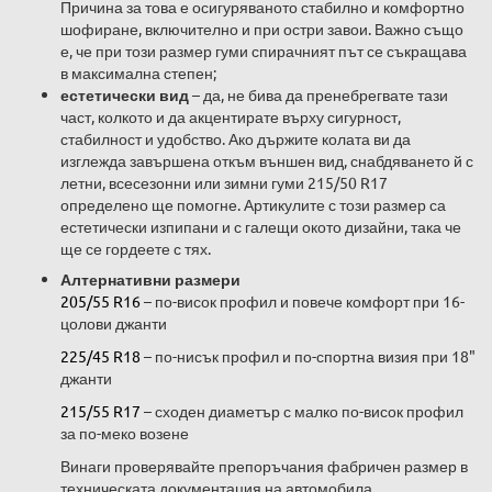
Причина за това е осигуряваното стабилно и комфортно
шофиране, включително и при остри завои. Важно също
е, че при този размер гуми спирачният път се съкращава
в максимална степен;
естетически вид
– да, не бива да пренебрегвате тази
част, колкото и да акцентирате върху сигурност,
стабилност и удобство. Ако държите колата ви да
изглежда завършена откъм външен вид, снабдяването й с
летни, всесезонни или зимни гуми 215/50 R17
определено ще помогне. Артикулите с този размер са
естетически изпипани и с галещи окото дизайни, така че
ще се гордеете с тях.
Алтернативни размери
205/55 R16
– по-висок профил и повече комфорт при 16-
цолови джанти
225/45 R18
– по-нисък профил и по-спортна визия при 18"
джанти
215/55 R17
– сходен диаметър с малко по-висок профил
за по-меко возене
Винаги проверявайте препоръчания фабричен размер в
техническата документация на автомобила.