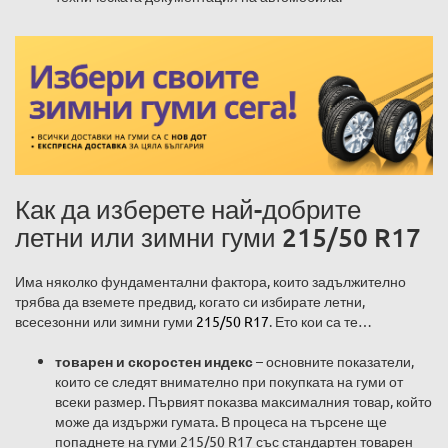
Как да изберете най-добрите
летни или зимни гуми 215/50 R17
Има няколко фундаментални фактора, които задължително
трябва да вземете предвид, когато си избирате летни,
всесезонни или зимни гуми
215/50 R17
. Ето кои са те…
товарен и скоростен индекс
– основните показатели,
които се следят внимателно при покупката на гуми от
всеки размер. Първият показва максималния товар, който
може да издържи гумата. В процеса на търсене ще
попаднете на гуми 215/50 R17 със стандартен товарен