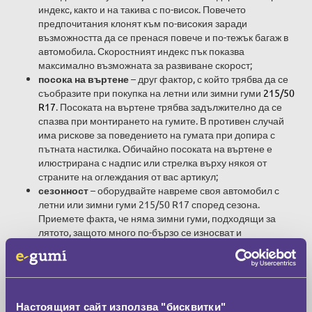
индекс, както и на такива с по-висок. Повечето
предпочитания клонят към по-високия заради
възможността да се пренася повече и по-тежък багаж в
автомобила. Скоростният индекс пък показва
максимално възможната за развиване скорост;
посока на въртене
– друг фактор, с който трябва да се
съобразите при покупка на летни или зимни гуми
215/50
R17
. Посоката на въртене трябва задължително да се
спазва при монтирането на гумите. В противен случай
има рискове за поведението на гумата при допира с
пътната настилка. Обичайно посоката на въртене е
илюстрирана с надпис или стрелка върху някоя от
страните на оглеждания от вас артикул;
сезонност
– оборудвайте навреме своя автомобил с
летни или зимни гуми 215/50 R17 според сезона.
Приемете факта, че няма зимни гуми, подходящи за
лятото, защото много по-бързо се износват и
деформират на нагорещена настилка. Зимата пък е
направо опасно да шофирате с летни гуми. Рискът да
изгубите контрол върху управлението на колата си и да
станете причина за пътен инцидент е огромен. Ако не
карате много и няма защо често да си сменяте гумите,
Настоящият сайт използва "бисквитки"