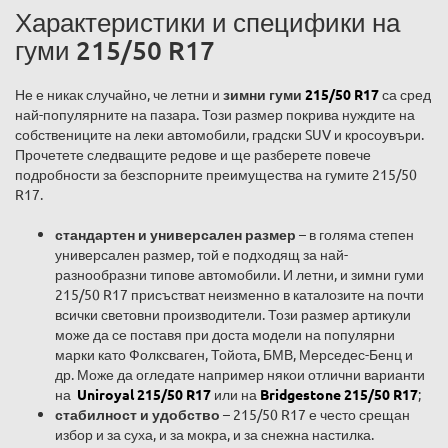
Характеристики и специфики на
гуми 215/50 R17
Не е никак случайно, че летни и
зимни гуми
215/50 R17
са сред
най-популярните на пазара. Този размер покрива нуждите на
собствениците на леки автомобили, градски SUV и кросоувъри.
Прочетете следващите редове и ще разберете повече
подробности за безспорните преимущества на гумите 215/50
R17.
стандартен и универсален размер
– в голяма степен
универсален размер, той е подходящ за най-
разнообразни типове автомобили. И летни, и зимни гуми
215/50 R17 присъстват неизменно в каталозите на почти
всички световни производители. Този размер артикули
може да се поставя при доста модели на популярни
марки като Фолксваген, Тойота, БМВ, Мерседес-Бенц и
др. Може да огледате например някои отлични варианти
на
Uniroyal 215/50 R17
или на
Bridgestone 215/50 R17
;
стабилност и удобство
– 215/50 R17 е често срещан
избор и за суха, и за мокра, и за снежна настилка.