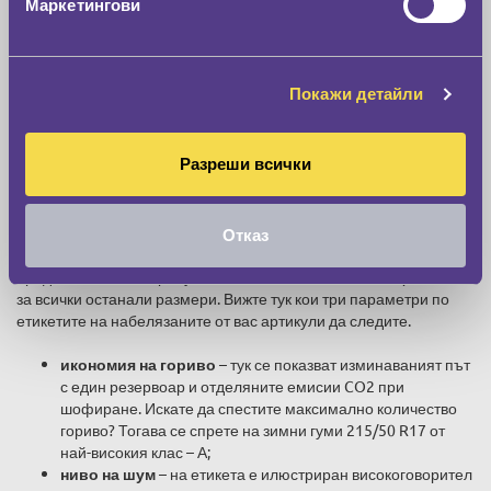
Маркетингови
Покажи детайли
Разреши всички
Изисквания към гуми 215/50 R17
Удостоверяващ етикет, че отговарят на приетите в Европейския
Отказ
съюз стандарти за безопасност и екологичност, имат всички
предлагани на пазара гуми. Това важи и за тези от 215/50 R17, и
за всички останали размери. Вижте тук кои три параметри по
етикетите на набелязаните от вас артикули да следите.
икономия на гориво
– тук се показват изминаваният път
с един резервоар и отделяните емисии CO2 при
шофиране. Искате да спестите максимално количество
гориво? Тогава се спрете на зимни гуми 215/50 R17 от
най-високия клас – А;
ниво на шум
– на етикета е илюстриран високоговорител