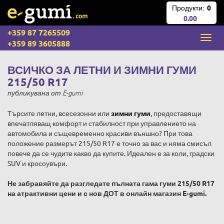
Продукти:
0
0.00
+359 87 7265509
+359 89 3605888
ВСИЧКО ЗА ЛЕТНИ И ЗИМНИ ГУМИ
215/50 R17
публикувана
от
E-gumi
Търсите летни, всесезонни или
зимни гуми
, предоставящи
впечатляващ комфорт и стабилност при управлението на
автомобила и същевременно красиви външно? При това
положение размерът 215/50 R17 е точно за вас и няма смисъл
повече да се чудите какво да купите. Идеален е за коли, градски
SUV и кросоувъри.
Не забравяйте да разгледате пълната гама гуми 215/50 R17
на атрактивни цени и с нов ДОТ в онлайн магазин E-gumi.