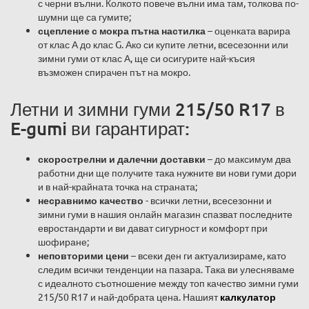
с черни вълни. Колкото повече вълни има там, толкова по-
шумни ще са гумите;
сцепление с мокра пътна настилка
– оценката варира
от клас А до клас G. Ако си купите летни, всесезонни или
зимни гуми от клас А, ще си осигурите най-късия
възможен спирачен път на мокро.
Летни и зимни гуми 215/50 R17 в
E-gumi ви гарантират:
скорострелни и далечни доставки
– до максимум два
работни дни ще получите така нужните ви нови гуми дори
и в най-крайната точка на страната;
несравнимо качество
- всички летни, всесезонни и
зимни гуми в нашия онлайн магазин спазват последните
евростандарти и ви дават сигурност и комфорт при
шофиране;
неповторими цени
– всеки ден ги актуализираме, като
следим всички тенденции на пазара. Така ви улесняваме
с идеалното съотношение между топ качество зимни гуми
215/50 R17 и най-добрата цена. Нашият
калкулатор