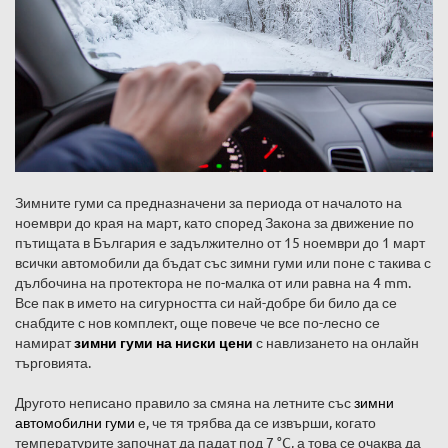
Зимните гуми са предназначени за периода от началото на
ноември до края на март, като според Закона за движение по
пътищата в България е задължително от 15 ноември до 1 март
всички автомобили да бъдат със зимни гуми или поне с такива с
дълбочина на протектора не по-малка от или равна на 4 mm.
Все пак в името на сигурността си най-добре би било да се
снабдите с нов комплект, още повече че все по-лесно се
намират
зимни гуми на ниски цени
с навлизането на онлайн
търговията.
Другото неписано правило за смяна на летните със
зимни
автомобилни гуми
е, че тя трябва да се извърши, когато
температурите започнат да падат под 7 °C, а това се очаква да