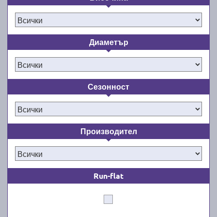
Диаметър
Сезонност
Производител
Run-flat