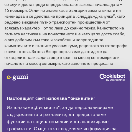
се случи доста преди определената от закона начална дата –
15 ноември. Отлично знаем как в България зимата винаги ни
изненадва и се действа на принципа „след дъжд качулка”, като
редовно виждаме пътно-транспортни произшествия от
всякакъв характер – от по-леки до крайно тежки. Качеството на
пътната настилка и на почистването ѝ е като цяло доста слабо,
а ако добавим към това и захабени и непригодни за
климатичните и пътните условия гуми, рецептата за катастрофи
е вече готова. Затова Ви препоръчваме да отидете да
отхвърлите тази задача още в края на месец септември или
началото на месец октомври, като започнете процеса по
проучване на пазара за
зимни гуми на ниски цени
още сега.
Има и още една важна причина тази смяна да се осъществи
колкото се може по-скоро: спестяването на време –
изключителен лукс в все по-изпълненото ни с всякакви задачи
Настоящият сайт използва "бисквитки"
всекидневие. Работещи в гумаджийниците специалисти
посочват от опит, че при наближаването на крайния срок за
Използваме „бисквитки“, за да персонализираме
поставянето на
зимни гуми
изведнъж всички вкупом се сещат
съдържанието и рекламите, да предоставяме
да го сторят. Това поражда огромни опашки пред обусловените
функции на социални медии и да анализираме
за целта места и понякога може да се случи човек да си изгуби и
цял ден, докато колкото по-рано отидете за смяна, толкова по-
трафика си. Също така споделяме информация за