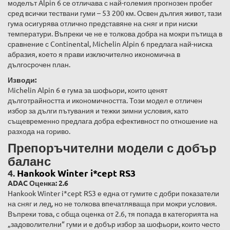
моделът Alpin 6 се отличава с най-големия прогнозен пробег
сред всички тествани гуми – 53 200 км. Освен дългия живот, тази
гума осигурява отлично представяне на сняг и при ниски
температури. Въпреки че не е толкова добра на мокри пътища в
сравнение с Continental, Michelin Alpin 6 предлага най-ниска
абразия, което я прави изключително икономична в
дългосрочен план.
Изводи:
Michelin Alpin 6 е гума за шофьори, които ценят
дълготрайността и икономичността. Този модел е отличен
избор за дълги пътувания и тежки зимни условия, като
същевременно предлага добра ефективност по отношение на
разхода на гориво.
Препоръчителни модели с добър
баланс
4.
Hankook Winter i*cept RS3
ADAC Оценка: 2.6
Hankook Winter i*cept RS3 е една от гумите с добри показатели
на сняг и лед, но не толкова впечатляваща при мокри условия.
Въпреки това, с обща оценка от 2.6, тя попада в категорията на
„задоволителни“ гуми и е добър избор за шофьори, които често