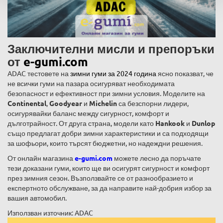
Заключителни мисли и препоръки
от
e-gumi.com
ADAC тестовете на
зимни гуми за 2024 година
ясно показват, че
не всички гуми на пазара осигуряват необходимата
безопасност и ефективност при зимни условия. Моделите на
Continental
,
Goodyear
и
Michelin
са безспорни лидери,
осигурявайки баланс между сигурност, комфорт и
дълготрайност. От друга страна, модели като
Hankook
и
Dunlop
също предлагат добри зимни характеристики и са подходящи
за шофьори, които търсят бюджетни, но надеждни решения.
От онлайн магазина
e-gumi.com
можете лесно да поръчате
тези доказани гуми, които ще ви осигурят сигурност и комфорт
през зимния сезон. Възползвайте се от разнообразието и
експертното обслужване, за да направите най-добрия избор за
вашия автомобил.
Използван източник: ADAC