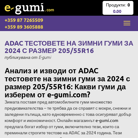
Продукти:
0
0.00
+359 87 7265509
+359 89 3605888
ADAC ТЕСТОВЕТЕ НА ЗИМНИ ГУМИ ЗА
2024 С РАЗМЕР 205/55R16
публикувана
от
E-gumi
Анализ и изводи от ADAC
тестовете на зимни гуми за 2024 с
размер 205/55R16: Какви гуми да
изберем от e-gumi.com?
Зимата поставя пред автомобилните гуми множество
предизвикателства – те трябва да се справят с мокри, снежни и
заледени пътища, като едновременно с това осигуряват добър
комфорт и икономичност. Онлайн магазинът
e-gumi.com
предлага богат избор от гуми, включително тези, които са
преминали строгите тестове на ADAC за 2024 година. Тези