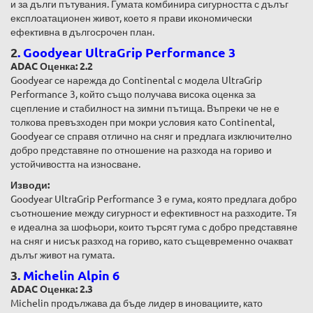
и за дълги пътувания. Гумата комбинира сигурността с дълъг
експлоатационен живот, което я прави икономически
ефективна в дългосрочен план.
2
.
Goodyear UltraGrip Performance 3
ADAC Оценка: 2.2
Goodyear се нарежда до Continental с модела UltraGrip
Performance 3, който също получава висока оценка за
сцепление и стабилност на зимни пътища. Въпреки че не е
толкова превъзходен при мокри условия като Continental,
Goodyear се справя отлично на сняг и предлага изключително
добро представяне по отношение на разхода на гориво и
устойчивостта на износване.
Изводи:
Goodyear UltraGrip Performance 3 е гума, която предлага добро
съотношение между сигурност и ефективност на разходите. Тя
е идеална за шофьори, които търсят гума с добро представяне
на сняг и нисък разход на гориво, като същевременно очакват
дълъг живот на гумата.
3
.
Michelin Alpin 6
ADAC Оценка: 2.3
Michelin продължава да бъде лидер в иновациите, като