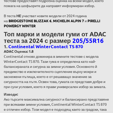
тестове предоставят подробна оценка на всеки модел, което
помага на шофьорите да направят информиран избор.
В теста
НЕ
участват новите модели от 2024 година
на
BRIDGESTONE BLIZZAK 6
,
MICHELIN ALPIN 7
и
PIRELLI
POWERGY WINTER
Топ марки и модели гуми от ADAC
теста за 2024 с размер
205/55R16
1.
Continental WinterContact TS 870
ADAC Оценка: 1.8
Continental отново доминира в зимните тестове с модела
WinterContact TS 870. Тази гума е определена като най-
балансираната и сигурна за зимни условия. Основното й
предимство е изключителното сцепление върху мокри и
заснежени пътища, което е от решаващо значение за
сигурността на пътя. Освен това, гумата се представя добре и
при сухи условия, което я прави универсален избор за зимата.
Изводи:
Ако търсите максимална сигурност и балансирано представяне
при всякакви зимни условия, Continental WinterContact TS 870
е отличен избор. Този модел е подходящ както за градски, така