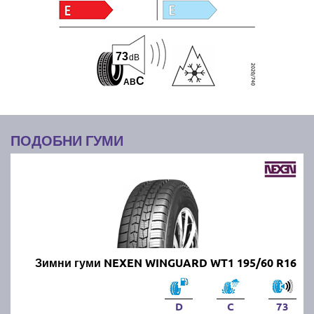
73
dB
C
A
B
ПОДОБНИ ГУМИ
Зимни гуми NEXEN WINGUARD WT1 195/60 R16
D
C
73