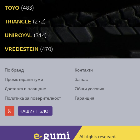
TOYO
(483)
TRIANGLE
(272)
UNIROYAL
(314)
VREDESTEIN
(470)
По бранд
Контакти
Промотирани гуми
За нас
Доставка и плащане
Общи условия
Политика за поверителност
Гаранция
НАШИЯТ БЛОГ
All rights reserved.