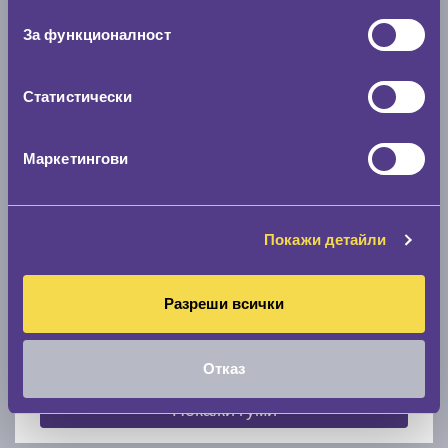
съгласие
0 мм.
За функционалност
Скоростомер при 100
км/ч
0 км/ч
Статистически
Намери гуми с новия размер
Маркетингови
По марка автомобил
Покажи детайли
Марка
Разреши всички
Модел
Отказ
Покажи гуми