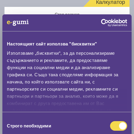
Калкулатор
Стар размер
Настоящият сайт използва "бисквитки"
Използваме „бисквитки“, за да персонализираме
Нов размер
съдържанието и рекламите, да предоставяме
функции на социални медии и да анализираме
трафика си. Също така споделяме информация за
начина, по който използвате сайта ни, с
партньорските си социални медии, рекламните си
партньори и партньори за анализ, които може да я
комбинират с друга предоставена им от Вас
Стар размер
информация или с такава, която са събрали от
0 мм.
ползването от Ваша страна на услугите им.
Избор
Строго nеобходими
Нов размер
на