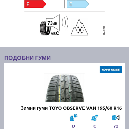
73
dB
C
A
B
ПОДОБНИ ГУМИ
Зимни гуми TOYO OBSERVE VAN 195/60 R16
D
C
72