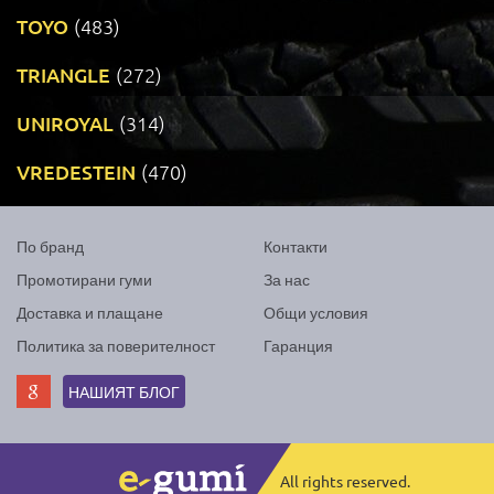
TOYO
(483)
TRIANGLE
(272)
UNIROYAL
(314)
VREDESTEIN
(470)
По бранд
Контакти
Промотирани гуми
За нас
Доставка и плащане
Общи условия
Политика за поверителност
Гаранция
НАШИЯТ БЛОГ
All rights reserved.