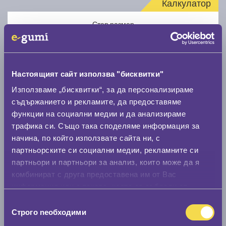
Калкулатор
Стар размер
Настоящият сайт използва "бисквитки"
Използваме „бисквитки“, за да персонализираме
Нов размер
съдържанието и рекламите, да предоставяме
функции на социални медии и да анализираме
трафика си. Също така споделяме информация за
начина, по който използвате сайта ни, с
партньорските си социални медии, рекламните си
партньори и партньори за анализ, които може да я
комбинират с друга предоставена им от Вас
Стар размер
информация или с такава, която са събрали от
0 мм.
ползването от Ваша страна на услугите им.
Избор
Строго nеобходими
Нов размер
на