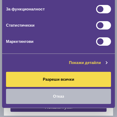
съгласие
0 мм.
За функционалност
Скоростомер при 100
км/ч
0 км/ч
Статистически
Намери гуми с новия размер
Маркетингови
По марка автомобил
Покажи детайли
Марка
Разреши всички
Модел
Отказ
Покажи гуми