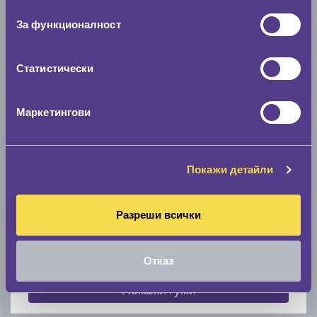
съгласие
0 мм.
За функционалност
Скоростомер при 100
км/ч
0 км/ч
Статистически
Намери гуми с новия размер
Маркетингови
По марка автомобил
Покажи детайли
Марка
Разреши всички
Модел
Отказ
Покажи гуми