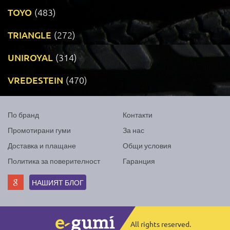
TOYO
(483)
TRIANGLE
(272)
UNIROYAL
(314)
VREDESTEIN
(470)
По бранд
Контакти
Промотирани гуми
За нас
Доставка и плащане
Общи условия
Политика за поверителност
Гаранция
НАШИЯТ БЛОГ
All rights reserved.