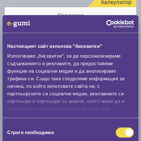
Калкулатор
Стар размер
Настоящият сайт използва "бисквитки"
Използваме „бисквитки“, за да персонализираме
Нов размер
съдържанието и рекламите, да предоставяме
функции на социални медии и да анализираме
трафика си. Също така споделяме информация за
начина, по който използвате сайта ни, с
партньорските си социални медии, рекламните си
партньори и партньори за анализ, които може да я
комбинират с друга предоставена им от Вас
Стар размер
информация или с такава, която са събрали от
0 мм.
ползването от Ваша страна на услугите им.
Избор
Строго nеобходими
Нов размер
на