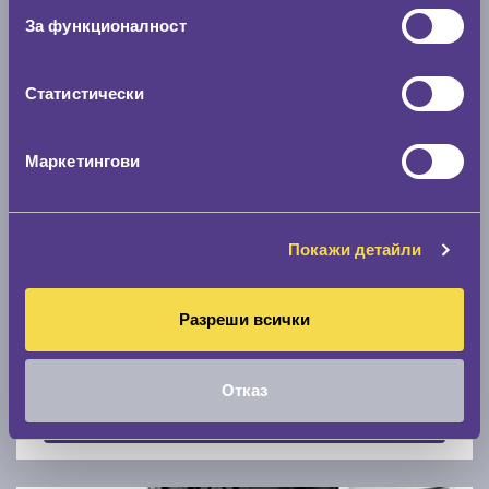
Скоростомер при 100
км/ч
За функционалност
0 км/ч
Статистически
Намери гуми с новия размер
Маркетингови
По марка автомобил
Марка
Покажи детайли
Разреши всички
Модел
Отказ
Покажи гуми