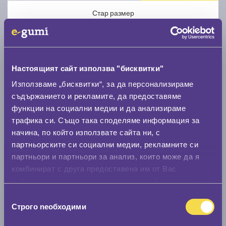
Стар размер
Настоящият сайт използва "бисквитки"
Използваме „бисквитки“, за да персонализираме
Нов размер
съдържанието и рекламите, да предоставяме
функции на социални медии и да анализираме
трафика си. Също така споделяме информация за
начина, по който използвате сайта ни, с
партньорските си социални медии, рекламните си
партньори и партньори за анализ, които може да я
Стар размер
комбинират с друга предоставена им от Вас
информация или с такава, която са събрали от
0 мм.
ползването от Ваша страна на услугите им.
Избор
Нов размер
Строго nеобходими
на
0 мм.
съгласие