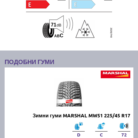
71
dB
C
A
B
ПОДОБНИ ГУМИ
Зимни гуми MARSHAL MW51 225/45 R17
D
C
72