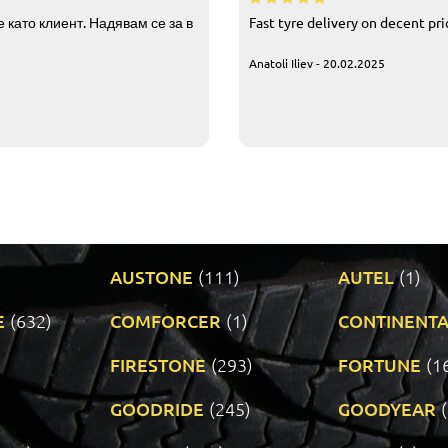
 като клиент. Надявам се за в
Fast tyre delivery on decent pr
Anatoli Iliev - 20.02.2025
AUSTONE
(111)
AUTEL
(1)
E
(632)
COMFORCER
(1)
CONTINENTA
)
FIRESTONE
(293)
FORTUNE
(1
GOODRIDE
(245)
GOODYEAR