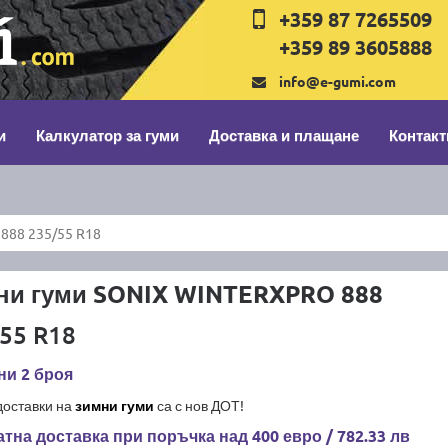
+359 87 7265509
+359 89 3605888
info@e-gumi.com
и
Калкулатор за гуми
Доставка и плащане
Контакт
888 235/55 R18
ни гуми SONIX WINTERXPRO 888
55 R18
ни 2 броя
доставки на
зимни гуми
са с нов ДОТ!
тна доставка при поръчка над 400 евро / 782.33 лв