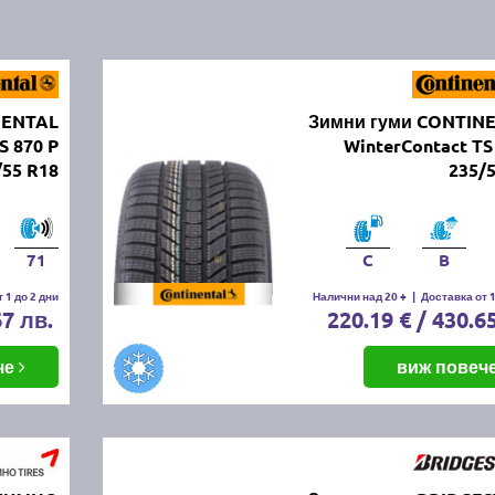
NENTAL
Зимни гуми CONTIN
S 870 P
WinterContact TS
/55 R18
235/
71
C
B
 1 до 2 дни
Налични над 20 +
|
Доставка от 1
67 лв.
220.19 € / 430.6
че
виж повеч