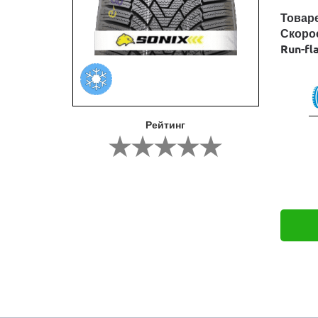
Товар
Скоро
Run-fl
Рейтинг