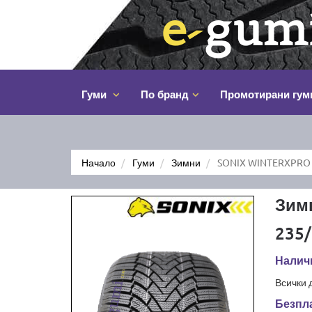
Гуми
По бранд
Промотирани гум
Начало
Гуми
Зимни
SONIX WINTERXPRO 
Зим
235/
Налич
Всички 
Безпла