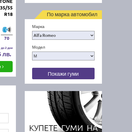
STONE
35/55
По марка автомобил
R18
Марка
70
Модел
 до 2 дни
6 лв.
е
Покажи гуми