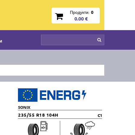
Продукти:
0
0.00 €
и
SONIX
235/55 R18 104H
C1