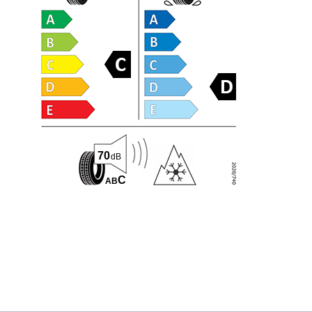
70
dB
C
A
B