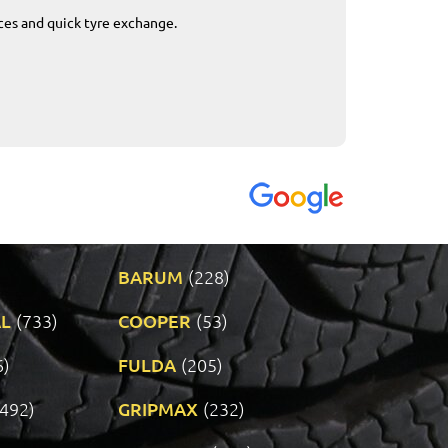
ices and quick tyre exchange.
Приемливо вре
VENDI - 27.04.2
BARUM
(228)
L
(733)
COOPER
(53)
6)
FULDA
(205)
(492)
GRIPMAX
(232)