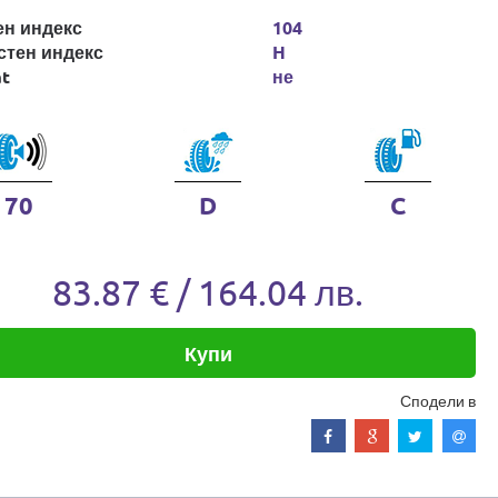
ен индекс
104
стен индекс
H
at
не
70
D
C
83.87 € / 164.04 лв.
Купи
Сподели в