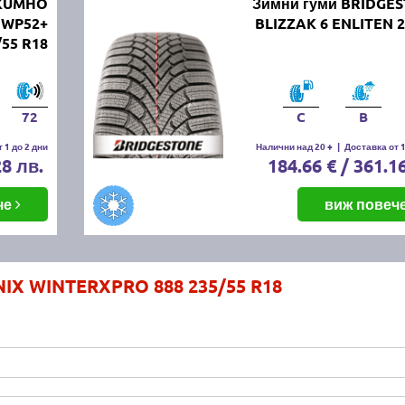
 KUMHO
Зимни гуми BRIDGE
 WP52+
BLIZZAK 6 ENLITEN 2
/55 R18
72
C
B
 1 до 2 дни
Налични над 20 +
|
Доставка от 1
28 лв.
184.66 € / 361.1
че
виж повеч
IX WINTERXPRO 888 235/55 R18