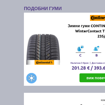
ПОДОБНИ ГУМИ
Зимни гуми CONTI
WinterContact T
235
C
B
Налични 3 броя
|
Доставка от
201.28 € / 393.
виж пове