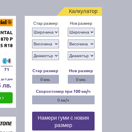
Калкулатор
Стар размер
Нов размер
ENTAL
 870 P
55 R18
71
Стар размер
Нов размер
 до 2 дни
0 мм.
0 мм.
5 лв.
Скоростомер при 100
км/ч
е
0 км/ч
Намери гуми с новия
размер