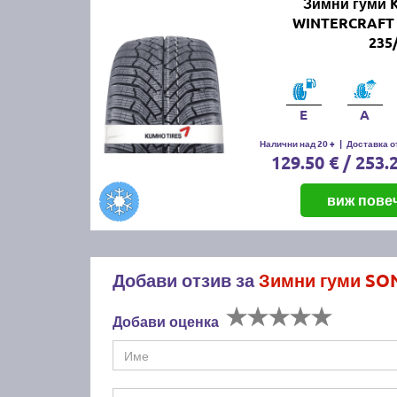
Зимни гуми
WINTERCRAFT
235
E
A
Налични над 20 +
|
Доставка от
129.50 € / 253.
виж пове
Добави отзив за
Зимни гуми SON
Добави оценка