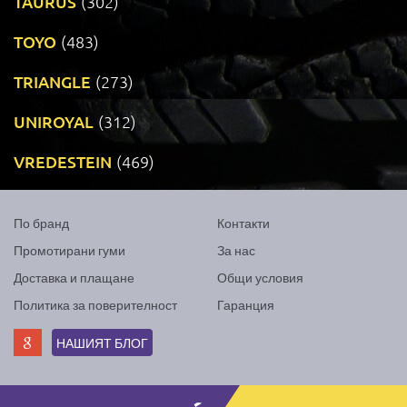
TAURUS
(302)
TOYO
(483)
TRIANGLE
(273)
UNIROYAL
(312)
VREDESTEIN
(469)
По бранд
Контакти
Промотирани гуми
За нас
Доставка и плащане
Общи условия
Политика за поверителност
Гаранция
НАШИЯТ БЛОГ