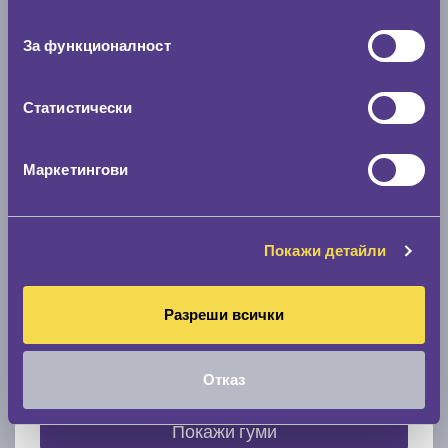
съгласие
0 мм.
За функционалност
Скоростомер при 100
км/ч
0 км/ч
Статистически
Намери гуми с новия размер
Маркетингови
По марка автомобил
Покажи детайли
Марка
Разреши всички
Модел
Отказ
Покажи гуми