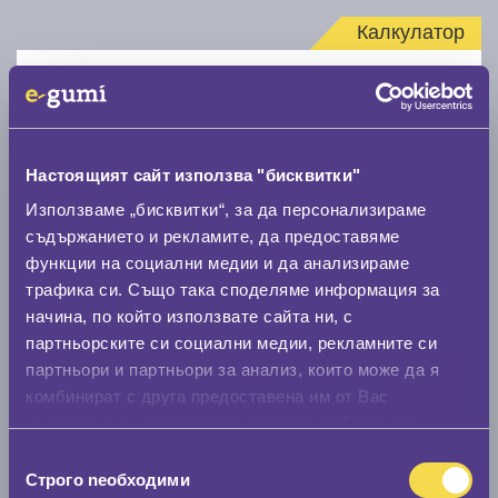
Калкулатор
Стар размер
Настоящият сайт използва "бисквитки"
Използваме „бисквитки“, за да персонализираме
съдържанието и рекламите, да предоставяме
Нов размер
функции на социални медии и да анализираме
трафика си. Също така споделяме информация за
начина, по който използвате сайта ни, с
партньорските си социални медии, рекламните си
партньори и партньори за анализ, които може да я
комбинират с друга предоставена им от Вас
Стар размер
информация или с такава, която са събрали от
0 мм.
ползването от Ваша страна на услугите им.
Избор
Строго nеобходими
на
Нов размер