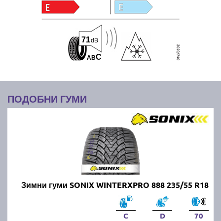
71
dB
C
A
B
ПОДОБНИ ГУМИ
Зимни гуми SONIX WINTERXPRO 888 235/55 R18
C
D
70