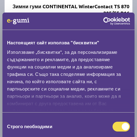
Зимни гуми CONTINENTAL WinterContact TS 870
205/55 R16
C
B
70
Налични над 20 +
|
Доставка от 1 до 2 дни
Настоящият сайт използва "бисквитки"
107.87 € / 210.98 лв.
Използваме „бисквитки“, за да персонализираме
съдържанието и рекламите, да предоставяме
виж повече
функции на социални медии и да анализираме
трафика си. Също така споделяме информация за
начина, по който използвате сайта ни, с
партньорските си социални медии, рекламните си
партньори и партньори за анализ, които може да я
комбинират с друга предоставена им от Вас
информация или с такава, която са събрали от
ползването от Ваша страна на услугите им.
Избор
Строго nеобходими
Летни гуми MATADOR Hectorra 5 205/55 R16
на
съгласие