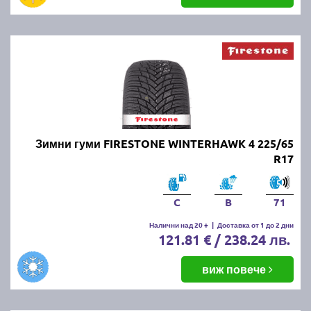
Зимни гуми FIRESTONE WINTERHAWK 4 225/65
R17
C
B
71
Налични над 20 +
|
Доставка от 1 до 2 дни
121.81 € / 238.24 лв.
виж повече