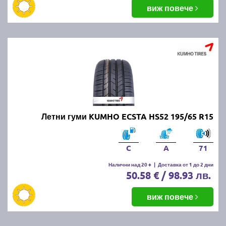
балансировка и реглаж на предния и задния мост.
виж повече
Неравномерното износване може да е знак за
проблеми с окачването или неправилно напомпани
гуми.
Как да се грижим за летните
гуми?
Проверявайте редовно налягането, дълбочината
Летни гуми KUMHO ECSTA HS52 195/65 R15
на протектора и състоянието на гумите. Избягвайте
рязко спиране и агресивно шофиране, тъй като
това води до по-бързо износване. Почиствайте
C
A
71
гумите от кал и камъчета и ги проверявайте за
наранявания.
Налични над 20 +
|
Доставка от 1 до 2 дни
50.58 € / 98.93 лв.
Как се съхраняват зимните и
виж повече
летни гуми?