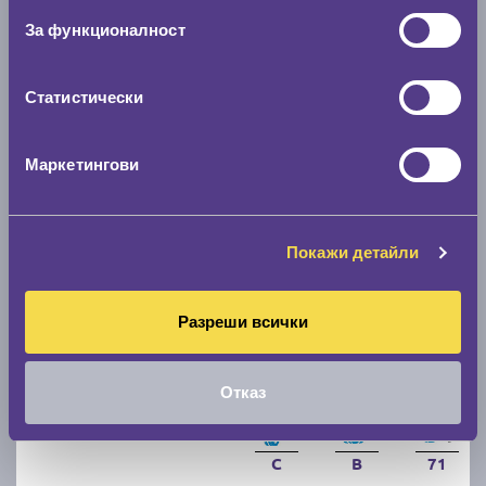
За функционалност
C
B
71
Налични над 20 +
|
Доставка от 1 до 2 дни
61.67 € / 120.62 лв.
Статистически
виж повече
Маркетингови
Покажи детайли
Разреши всички
Зимни гуми FIRESTONE WINTERHAWK 4 205/55
Отказ
R16
C
B
71