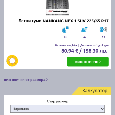
Летни гуми NANKANG NEX-1 SUV 225/65 R17
C
A
71
Налични над 20 +
|
Доставка от 1 до 2 дни
80.94 € / 158.30 лв.
виж повече
виж всички от размера
Калкулатор
Стар размер