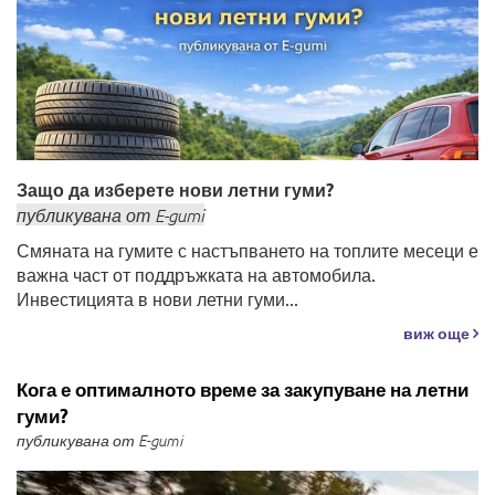
Защо да изберете нови летни гуми?
публикувана
от
E-gumi
Смяната на гумите с настъпването на топлите месеци е
важна част от поддръжката на автомобила.
Инвестицията в нови летни гуми...
виж още
Кога е оптималното време за закупуване на летни
гуми?
публикувана от E-gumi