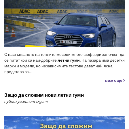
С настъпването на топлите месеци много шофьори започват да
се питат кои са най-добрите
летни гуми
. На пазара има десетки
марки и модели, но независимите тестове дават най-ясна
представа за...
виж още
Защо да сложим нови летни гуми
публикувана от E-gumi