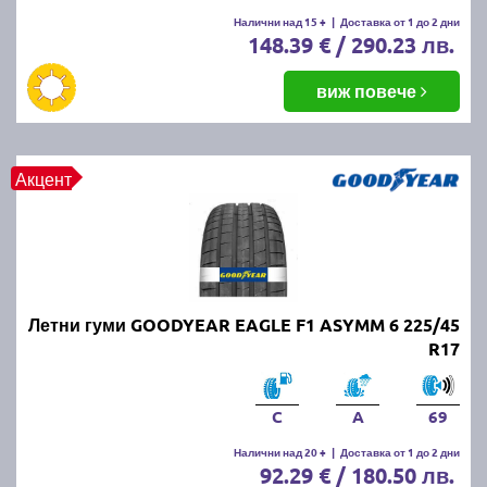
Летните гуми се считат за износени, когато
Налични над 15 +
|
Доставка от 1 до 2 дни
148.39 € / 290.23 лв.
дълбочината на протектора падне под 1.6 мм.
Въпреки това, за по-добро сцепление и
безопасност се препоръчва смяната им при
виж повече
дълбочина под 3 мм.
ПРОЧЕТИ ОЩЕ:
Има ли закон за зимни гуми в
Акцент
България?
Можем ли да шофираме със
зимни гуми през лятото?
Летни гуми GOODYEAR EAGLE F1 ASYMM 6 225/45
Въпреки че е законно, не се препоръчва, защото
R17
зимните гуми са направени от по-мека смес, която
се износва по-бързо при високи температури.
Освен това, те имат по-дълъг спирачен път и по-
C
A
69
слабо сцепление на суха и мокра настилка през
Налични над 20 +
|
Доставка от 1 до 2 дни
лятото.
92.29 € / 180.50 лв.