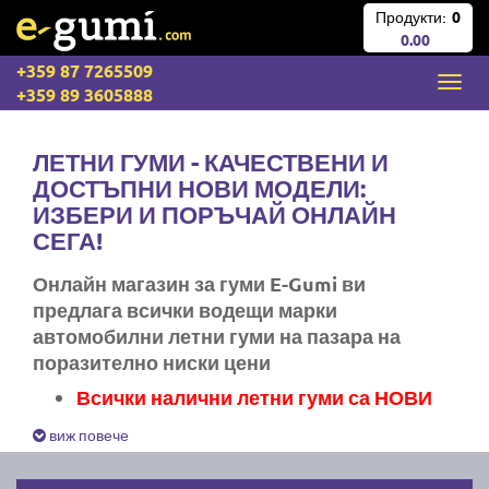
Продукти:
0
0.00
+359 87 7265509
+359 89 3605888
ЛЕТНИ ГУМИ - КАЧЕСТВЕНИ И
ДОСТЪПНИ НОВИ МОДЕЛИ:
ИЗБЕРИ И ПОРЪЧАЙ ОНЛАЙН
СЕГА!
Онлайн магазин за гуми E-Gumi ви
предлага всички водещи марки
автомобилни летни гуми на пазара на
поразително ниски цени
Всички налични летни гуми са НОВИ
Експресна доставка за цяла България
виж повече
Ние не изпращаме стари гуми