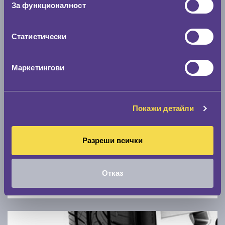
За функционалност
0 км/ч
Статистически
Намери гуми с новия размер
Маркетингови
По марка автомобил
Марка
Покажи детайли
Модел
Разреши всички
Отказ
Покажи гуми