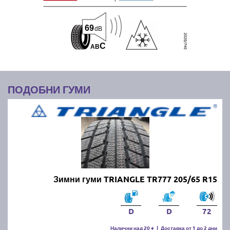
69
dB
C
A
B
ПОДОБНИ ГУМИ
Зимни гуми TRIANGLE TR777 205/65 R15
D
D
72
Налични над 20 +
|
Доставка от 1 до 2 дни