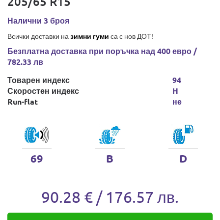
205/65 R15
Налични 3 броя
Всички доставки на
зимни гуми
са с нов ДОТ!
Безплатна доставка при поръчка над 400 евро /
782.33 лв
Товарен индекс
94
Скоростен индекс
H
Run-flat
не
69
B
D
90.28 € / 176.57 лв.