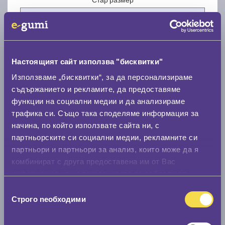
Настоящият сайт използва "бисквитки"
Нов размер
Използваме „бисквитки“, за да персонализираме
съдържанието и рекламите, да предоставяме
функции на социални медии и да анализираме
трафика си. Също така споделяме информация за
начина, по който използвате сайта ни, с
партньорските си социални медии, рекламните си
партньори и партньори за анализ, които може да я
Стар размер
комбинират с друга предоставена им от Вас
0 мм.
информация или с такава, която са събрали от
ползването от Ваша страна на услугите им.
Нов размер
Избор
Строго nеобходими
на
0 мм.
съгласие
Скоростомер при 100
км/ч