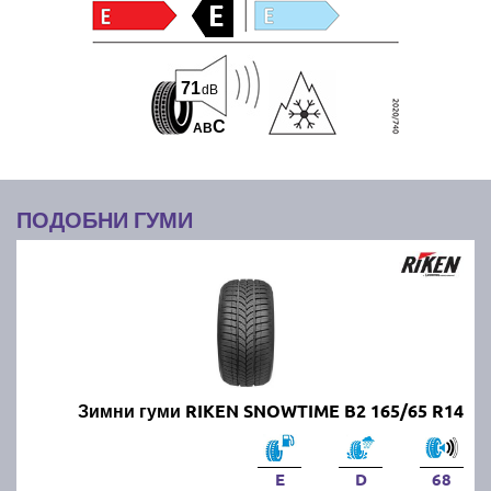
71
dB
C
A
B
ПОДОБНИ ГУМИ
Зимни гуми RIKEN SNOWTIME B2 165/65 R14
E
D
68