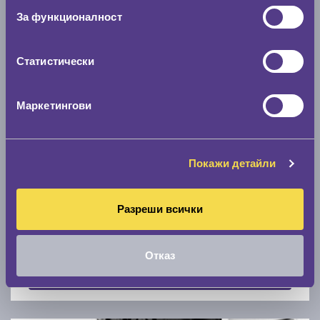
Скоростомер при 100
км/ч
За функционалност
0 км/ч
Статистически
Намери гуми с новия размер
Маркетингови
По марка автомобил
Марка
Покажи детайли
Разреши всички
Модел
Отказ
Покажи гуми