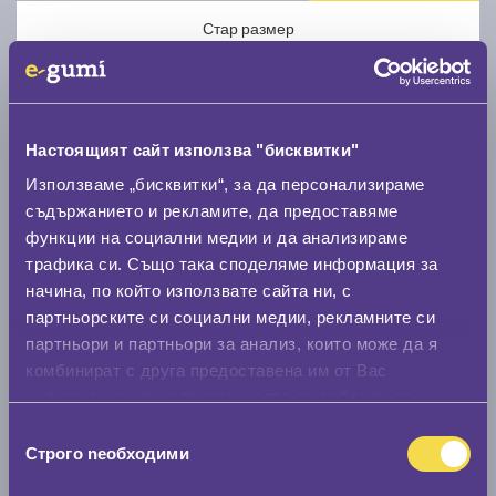
Стар размер
Настоящият сайт използва "бисквитки"
Използваме „бисквитки“, за да персонализираме
Нов размер
съдържанието и рекламите, да предоставяме
функции на социални медии и да анализираме
трафика си. Също така споделяме информация за
начина, по който използвате сайта ни, с
партньорските си социални медии, рекламните си
партньори и партньори за анализ, които може да я
Стар размер
комбинират с друга предоставена им от Вас
информация или с такава, която са събрали от
0 мм.
ползването от Ваша страна на услугите им.
Избор
Нов размер
Строго nеобходими
на
0 мм.
съгласие