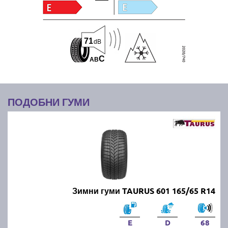
71
dB
C
A
B
ПОДОБНИ ГУМИ
Зимни гуми TAURUS 601 165/65 R14
E
D
68