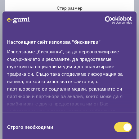
Стар размер
Настоящият сайт използва "бисквитки"
Използваме „бисквитки“, за да персонализираме
Нов размер
съдържанието и рекламите, да предоставяме
функции на социални медии и да анализираме
трафика си. Също така споделяме информация за
начина, по който използвате сайта ни, с
партньорските си социални медии, рекламните си
партньори и партньори за анализ, които може да я
Стар размер
комбинират с друга предоставена им от Вас
информация или с такава, която са събрали от
0 мм.
ползването от Ваша страна на услугите им.
Избор
Нов размер
Строго nеобходими
на
0 мм.
съгласие