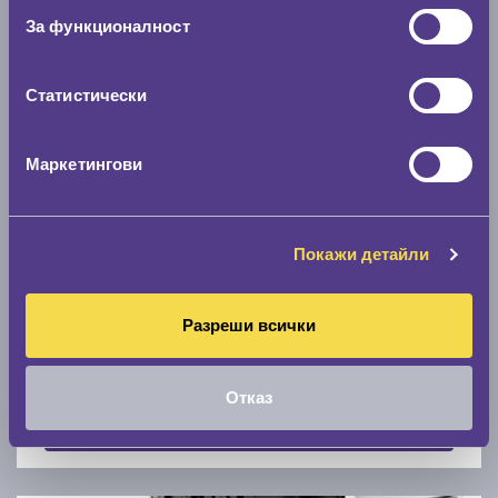
Скоростомер при 100
км/ч
За функционалност
0 км/ч
Статистически
Намери гуми с новия размер
Маркетингови
По марка автомобил
Марка
Покажи детайли
Разреши всички
Модел
Отказ
Покажи гуми