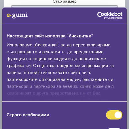
Стар размер
Настоящият сайт използва "бисквитки"
Нов размер
Използваме „бисквитки“, за да персонализираме
съдържанието и рекламите, да предоставяме
функции на социални медии и да анализираме
трафика си. Също така споделяме информация за
начина, по който използвате сайта ни, с
партньорските си социални медии, рекламните си
партньори и партньори за анализ, които може да я
Стар размер
комбинират с друга предоставена им от Вас
0 мм.
информация или с такава, която са събрали от
ползването от Ваша страна на услугите им.
Избор
Нов размер
Строго nеобходими
на
0 мм.
съгласие