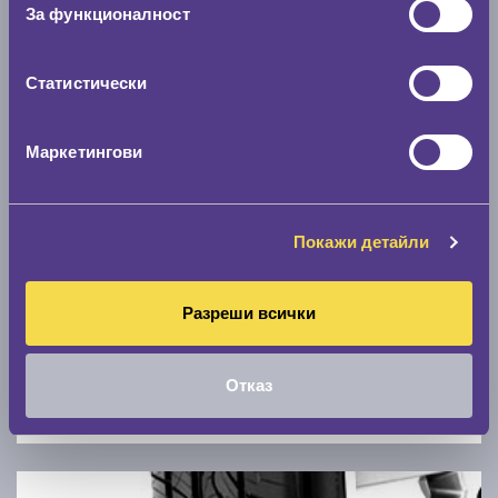
Скоростомер при 100
км/ч
За функционалност
0 км/ч
Статистически
Намери гуми с новия размер
Маркетингови
По марка автомобил
Марка
Покажи детайли
Модел
Разреши всички
Отказ
Покажи гуми