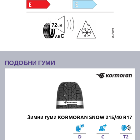
72
dB
C
A
B
ПОДОБНИ ГУМИ
Зимни гуми KORMORAN SNOW 215/40 R17
D
C
72