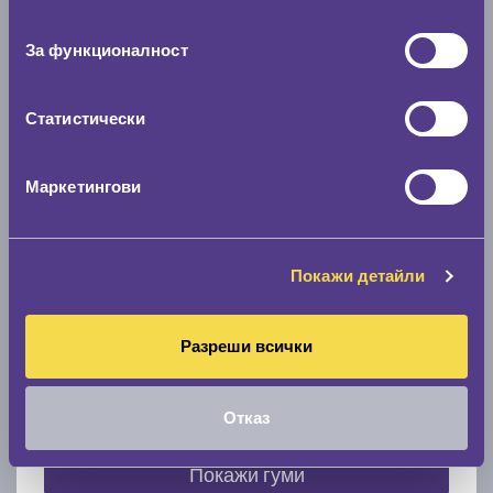
съгласие
0 мм.
За функционалност
Скоростомер при 100
км/ч
0 км/ч
Статистически
Намери гуми с новия размер
Маркетингови
По марка автомобил
Покажи детайли
Марка
Разреши всички
Модел
Отказ
Покажи гуми