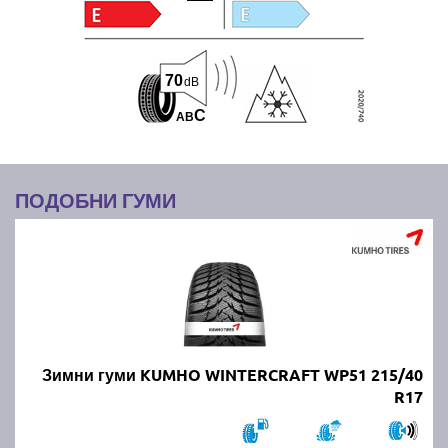
70
dB
C
A
B
ПОДОБНИ ГУМИ
Зимни гуми KUMHO WINTERCRAFT WP51 215/40
R17