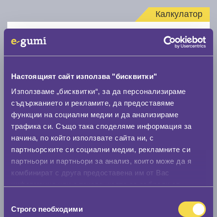
Калкулатор
Стар размер
Настоящият сайт използва "бисквитки"
Използваме „бисквитки“, за да персонализираме
съдържанието и рекламите, да предоставяме
Нов размер
функции на социални медии и да анализираме
трафика си. Също така споделяме информация за
начина, по който използвате сайта ни, с
партньорските си социални медии, рекламните си
партньори и партньори за анализ, които може да я
комбинират с друга предоставена им от Вас
Стар размер
информация или с такава, която са събрали от
0 мм.
ползването от Ваша страна на услугите им.
Избор
Строго nеобходими
на
Нов размер