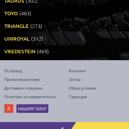
TAURUS
(302)
TOYO
(483)
TRIANGLE
(273)
UNIROYAL
(312)
VREDESTEIN
(469)
По бранд
Контакти
Промотирани гуми
За нас
Доставка и плащане
Общи условия
Политика за поверителност
Гаранция
НАШИЯТ БЛОГ