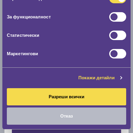
Нов размер
съгласие
0 мм.
За функционалност
Скоростомер при 100
км/ч
Статистически
0 км/ч
Намери гуми с новия размер
Маркетингови
По марка автомобил
Покажи детайли
Марка
Разреши всички
Модел
Отказ