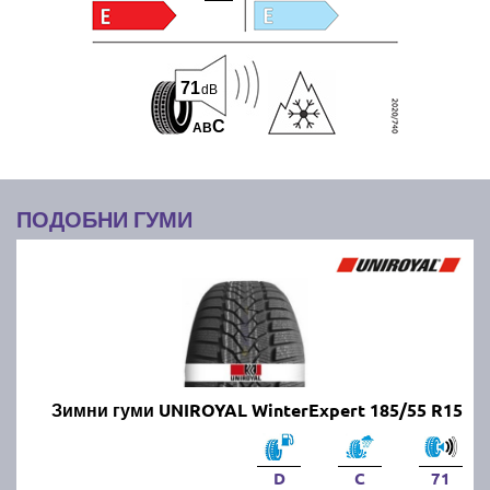
71
dB
C
A
B
ПОДОБНИ ГУМИ
Зимни гуми UNIROYAL WinterExpert 185/55 R15
D
C
71