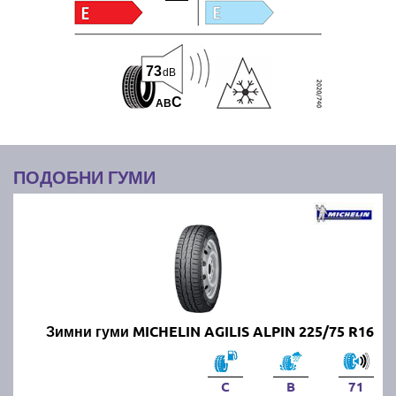
73
dB
C
A
B
ПОДОБНИ ГУМИ
Зимни гуми MICHELIN AGILIS ALPIN 225/75 R16
C
B
71