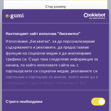
Стар размер
Настоящият сайт използва "бисквитки"
Използваме „бисквитки“, за да персонализираме
Нов размер
съдържанието и рекламите, да предоставяме
функции на социални медии и да анализираме
трафика си. Също така споделяме информация за
начина, по който използвате сайта ни, с
партньорските си социални медии, рекламните си
партньори и партньори за анализ, които може да я
Стар размер
комбинират с друга предоставена им от Вас
информация или с такава, която са събрали от
0 мм.
ползването от Ваша страна на услугите им.
Избор
Нов размер
Строго nеобходими
на
0 мм.
съгласие