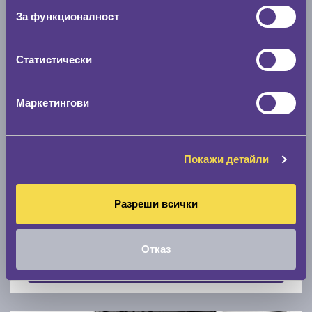
Скоростомер при 100
км/ч
За функционалност
0 км/ч
Статистически
Намери гуми с новия размер
Маркетингови
По марка автомобил
Марка
Покажи детайли
Разреши всички
Модел
Отказ
Покажи гуми