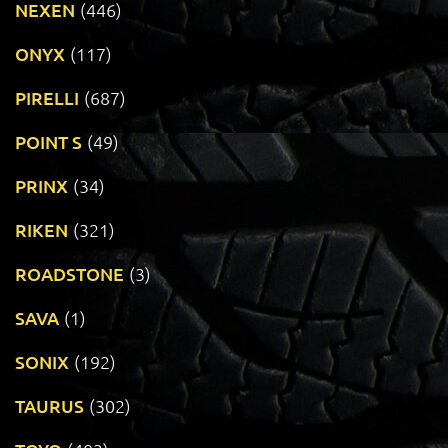
NEXEN
(446)
ONYX
(117)
PIRELLI
(687)
POINT S
(49)
PRINX
(34)
RIKEN
(321)
ROADSTONE
(3)
SAVA
(1)
SONIX
(192)
TAURUS
(302)