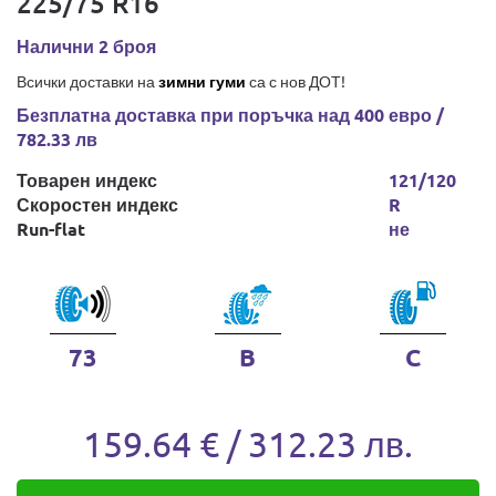
225/75 R16
Налични 2 броя
Всички доставки на
зимни гуми
са с нов ДОТ!
Безплатна доставка при поръчка над 400 евро /
782.33 лв
Товарен индекс
121/120
Скоростен индекс
R
Run-flat
не
73
B
C
159.64 € / 312.23 лв.