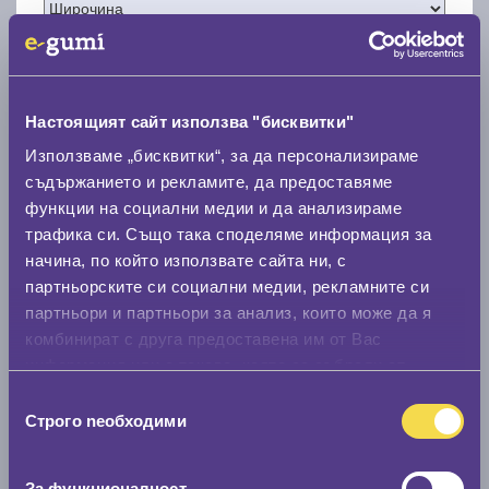
Настоящият сайт използва "бисквитки"
Нов размер
Използваме „бисквитки“, за да персонализираме
съдържанието и рекламите, да предоставяме
функции на социални медии и да анализираме
трафика си. Също така споделяме информация за
начина, по който използвате сайта ни, с
партньорските си социални медии, рекламните си
Стар размер
партньори и партньори за анализ, които може да я
комбинират с друга предоставена им от Вас
0 мм.
информация или с такава, която са събрали от
Нов размер
ползването от Ваша страна на услугите им.
Избор
0 мм.
Строго nеобходими
на
съгласие
Скоростомер при 100
км/ч
За функционалност