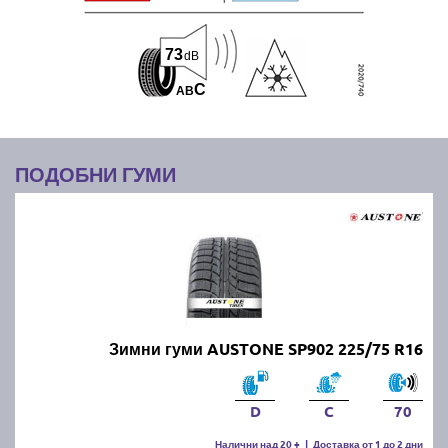
73
dB
C
A
B
ПОДОБНИ ГУМИ
Зимни гуми AUSTONE SP902 225/75 R16
D
C
70
Налични над 20 +
|
Доставка от 1 до 2 дни