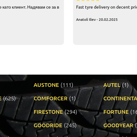
 като клиент. Надявам се за в
Fast tyre delivery on decent pr
Anatoli Iliev - 20.02.2025
AUSTONE
(111)
AUTEL
(1)
E
(625)
COMFORCER
(1)
CONTINENTA
)
FIRESTONE
(294)
FORTUNE
(1
GOODRIDE
(245)
GOODYEAR