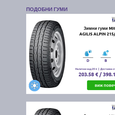
ПОДОБНИ ГУМИ
Зимни гуми MI
AGILIS ALPIN 215
D
B
Налични над 20 +
|
Доставка от
203.58 € / 398.
виж пове