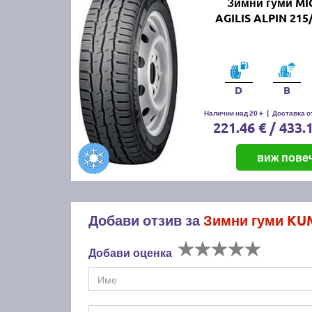
Зимни гуми MI
AGILIS ALPIN 215
D
B
Налични над 20 +
|
Доставка от
221.46 € / 433.
виж пове
Добави отзив за
Зимни гуми KU
Добави оценка