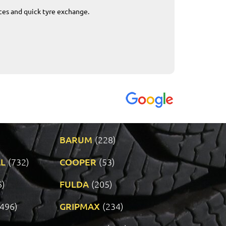
ices and quick tyre exchange.
Приемливо вре
VENDI - 27.04.2
BARUM
(228)
L
(732)
COOPER
(53)
6)
FULDA
(205)
(496)
GRIPMAX
(234)