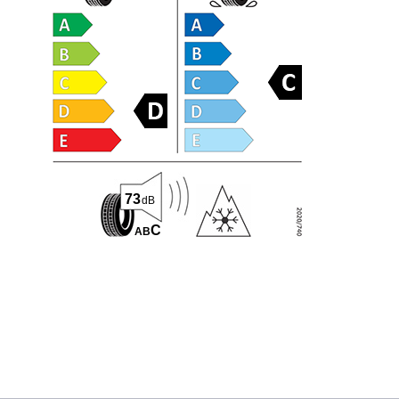
73
dB
C
A
B