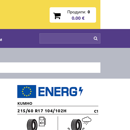
Продукти:
0
0.00 €
и
KUMHO
215/60 R17 104/102H
C1