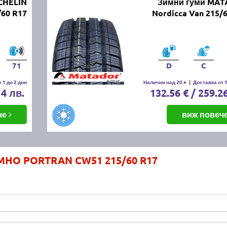
CHELIN
Зимни гуми MA
/60 R17
Nordicca Van 215/
71
D
C
 1 до 2 дни
Налични над 20 +
|
Доставка от 1
14 лв.
132.56 € / 259.2
че
виж повеч
MHO PORTRAN CW51 215/60 R17