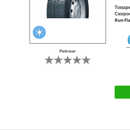
Товар
Скоро
Run-fl
Рейтинг