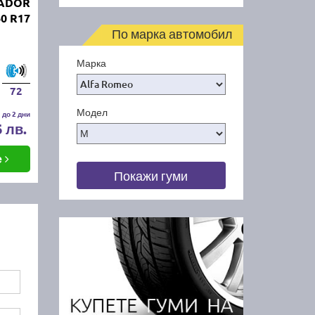
TADOR
60 R17
По марка автомобил
Марка
72
Модел
 до 2 дни
6 лв.
е
Покажи гуми