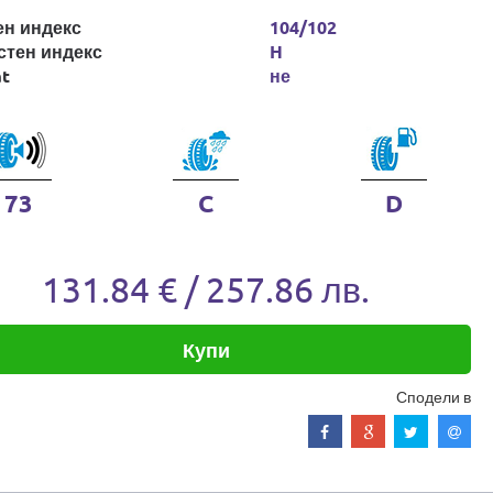
ен индекс
104/102
стен индекс
H
at
не
73
C
D
131.84 € / 257.86 лв.
Купи
Сподели в