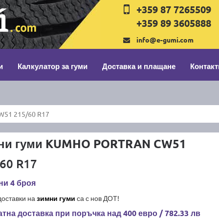
+359 87 7265509
+359 89 3605888
info@e-gumi.com
и
Калкулатор за гуми
Доставка и плащане
Контакт
51 215/60 R17
ни гуми KUMHO PORTRAN CW51
60 R17
ни 4 броя
доставки на
зимни гуми
са с нов ДОТ!
тна доставка при поръчка над 400 евро / 782.33 лв