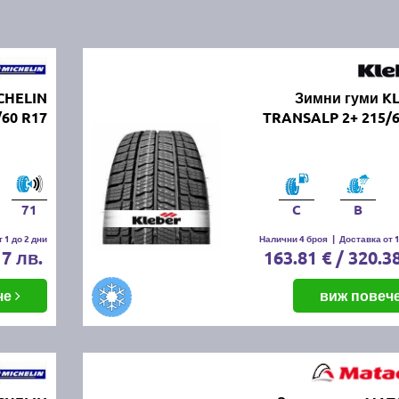
CHELIN
Зимни гуми K
/60 R17
TRANSALP 2+ 215/6
71
C
B
 1 до 2 дни
Налични 4 броя
|
Доставка от 1
17 лв.
163.81 € / 320.3
че
виж повеч