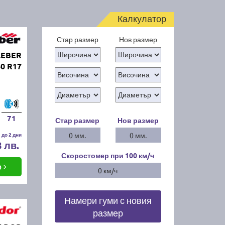
Калкулатор
Стар размер
Нов размер
LEBER
0 R17
71
Стар размер
Нов размер
 до 2 дни
0 мм.
0 мм.
8 лв.
Скоростомер при 100
км/ч
е
0 км/ч
Намери гуми с новия
размер