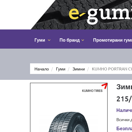
Гуми
По бранд
Промотирани гум
Начало
Гуми
Зимни
KUMHO PORTRAN CW
Зим
215/
Налич
Всички 
Безпла