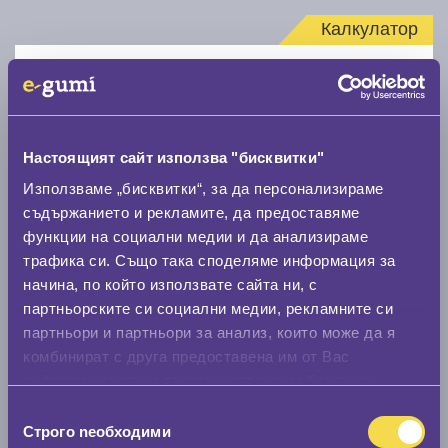
Калкулатор
Стар размер
Настоящият сайт използва "бисквитки"
Използваме „бисквитки“, за да персонализираме
съдържанието и рекламите, да предоставяме
Нов размер
функции на социални медии и да анализираме
трафика си. Също така споделяме информация за
начина, по който използвате сайта ни, с
партньорските си социални медии, рекламните си
партньори и партньори за анализ, които може да я
комбинират с друга предоставена им от Вас
Стар размер
информация или с такава, която са събрали от
0 мм.
ползването от Ваша страна на услугите им.
Избор
Строго nеобходими
на
Нов размер