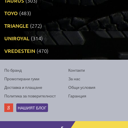
TAURUS
(303)
TOYO
(483)
TRIANGLE
(272)
UNIROYAL
(314)
VREDESTEIN
(470)
По бранд
Контакти
Промотирани гуми
За нас
Доставка и плащане
Общи условия
Политика за поверителност
Гаранция
НАШИЯТ БЛОГ