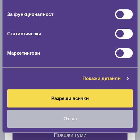
съгласие
0 мм.
За функционалност
Скоростомер при 100
км/ч
0 км/ч
Статистически
Намери гуми с новия размер
Маркетингови
По марка автомобил
Покажи детайли
Марка
Разреши всички
Модел
Отказ
Покажи гуми