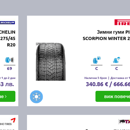
CHELIN
Зимни гуми PI
 275/45
SCORPION WINTER 2
R20
69
C
C
 1 до 2 дни
Налични 5 броя
|
Доставка от 1
43 лв.
340.86 € / 666.6
че
виж повеч