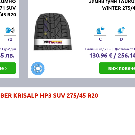
 KUMHO
Зимни гуми TAURU
S71 SUV
WINTER 275/4
/45 R20
72
C
D
 1 до 2 дни
Налични над 20 +
|
Доставка от 1
45 лв.
130.96 € / 256.1
че
виж повеч
BER KRISALP HP3 SUV 275/45 R20