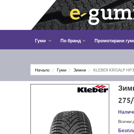
Гуми
По бранд
Промотирани гум
Начало
Гуми
Зимни
KLEBER KRISALP HP3
Зим
275/
Наличн
Всички 
Безпла