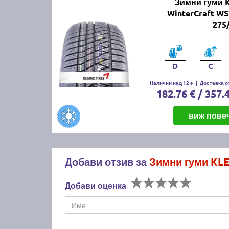
Зимни гуми
WinterCraft W
275
D
C
Налични над 12 +
|
Доставка от
182.76 € / 357.
виж пове
Добави отзив за
Зимни гуми KLE
Добави оценка