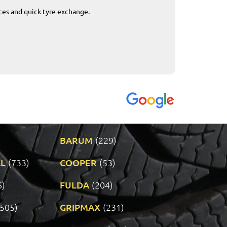
ices and quick tyre exchange.
Приемливо вре
VENDI - 27.04.2
BARUM
(229)
L
(733)
COOPER
(53)
6)
FULDA
(204)
(505)
GRIPMAX
(231)