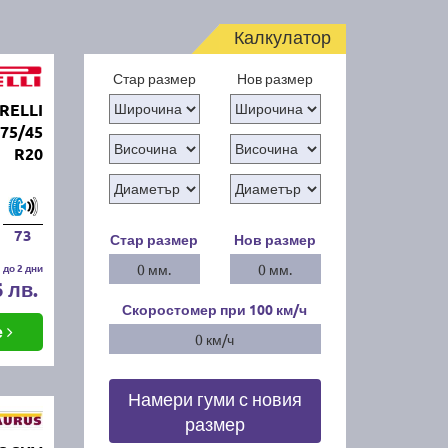
Калкулатор
Стар размер
Нов размер
RELLI
75/45
R20
73
Стар размер
Нов размер
 до 2 дни
0 мм.
0 мм.
6 лв.
Скоростомер при 100
км/ч
е
0 км/ч
Намери гуми с новия
размер