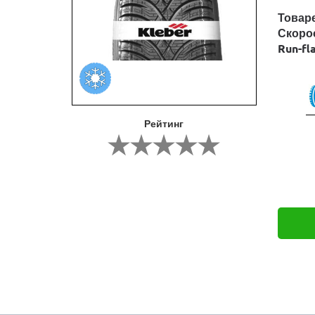
Товар
Скоро
Run-fl
Рейтинг