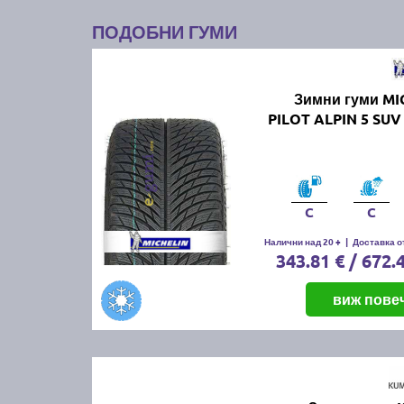
ПОДОБНИ ГУМИ
Зимни гуми MI
PILOT ALPIN 5 SUV
C
C
Налични над 20 +
|
Доставка от
343.81 € / 672.
виж пове