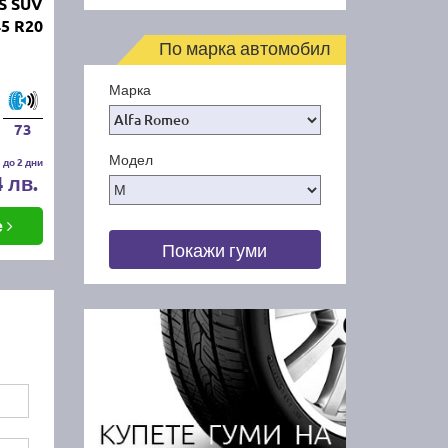
S SUV
5 R20
По марка автомобил
Марка
73
Модел
 до 2 дни
4 лв.
е
Покажи гуми