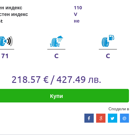
ен индекс
110
стен индекс
V
at
не
71
C
C
218.57 € / 427.49 лв.
Купи
Сподели в