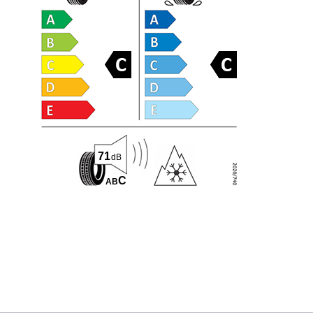
71
dB
C
A
B