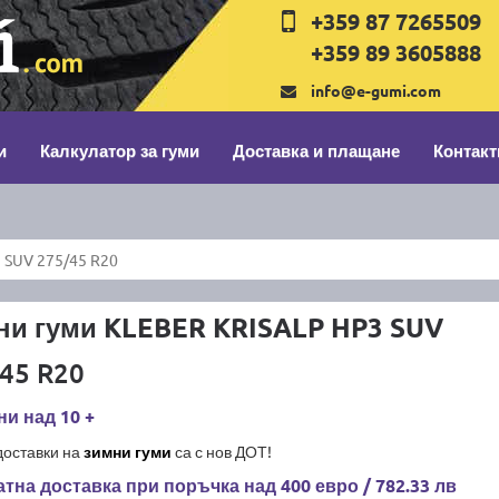
+359 87 7265509
+359 89 3605888
info@e-gumi.com
и
Калкулатор за гуми
Доставка и плащане
Контакт
 SUV 275/45 R20
ни гуми KLEBER KRISALP HP3 SUV
45 R20
и над 10 +
доставки на
зимни гуми
са с нов ДОТ!
тна доставка при поръчка над 400 евро / 782.33 лв