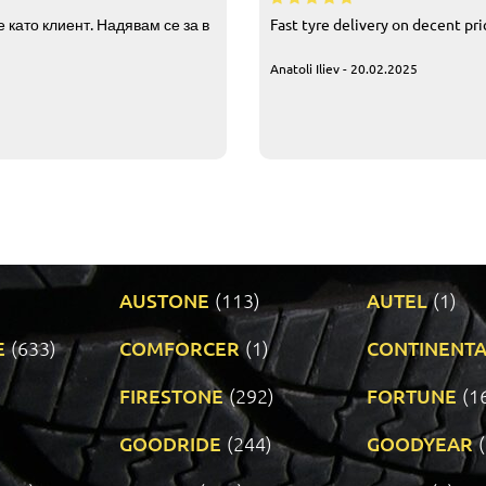
 като клиент. Надявам се за в
Fast tyre delivery on decent pr
Anatoli Iliev - 20.02.2025
AUSTONE
(113)
AUTEL
(1)
E
(633)
COMFORCER
(1)
CONTINENTA
)
FIRESTONE
(292)
FORTUNE
(1
GOODRIDE
(244)
GOODYEAR