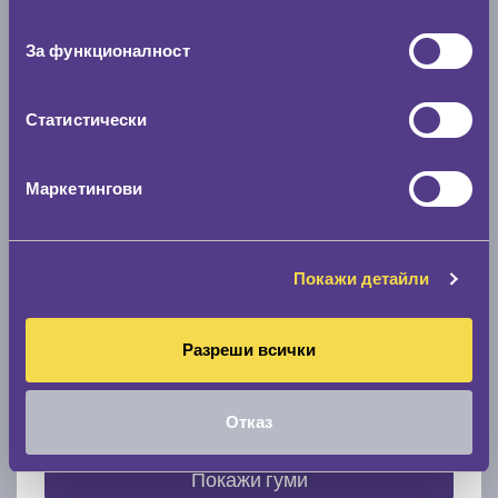
съгласие
0 мм.
За функционалност
Скоростомер при 100
км/ч
0 км/ч
Статистически
Намери гуми с новия размер
Маркетингови
По марка автомобил
Покажи детайли
Марка
Разреши всички
Модел
Отказ
Покажи гуми