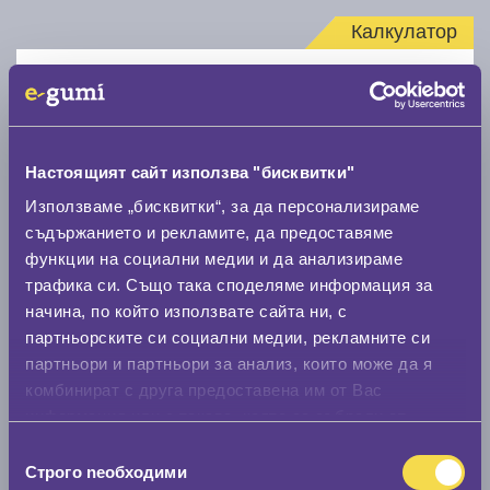
Калкулатор
Стар размер
Настоящият сайт използва "бисквитки"
Използваме „бисквитки“, за да персонализираме
съдържанието и рекламите, да предоставяме
Нов размер
функции на социални медии и да анализираме
трафика си. Също така споделяме информация за
начина, по който използвате сайта ни, с
партньорските си социални медии, рекламните си
партньори и партньори за анализ, които може да я
комбинират с друга предоставена им от Вас
Стар размер
информация или с такава, която са събрали от
0 мм.
ползването от Ваша страна на услугите им.
Избор
Строго nеобходими
на
Нов размер