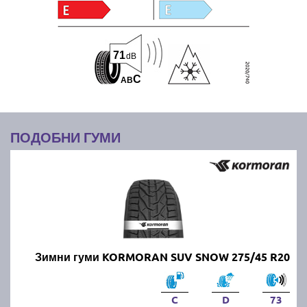
71
dB
C
A
B
ПОДОБНИ ГУМИ
Зимни гуми KORMORAN SUV SNOW 275/45 R20
C
D
73