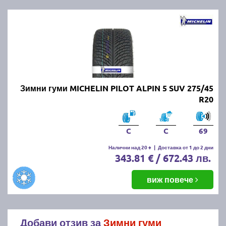
Зимни гуми MICHELIN PILOT ALPIN 5 SUV 275/45
R20
C
C
69
Налични над 20 +
|
Доставка от 1 до 2 дни
343.81 € / 672.43 лв.
виж повече
Добави отзив за
Зимни гуми