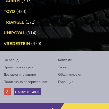
TAURUS
(303)
TOYO
(483)
TRIANGLE
(272)
UNIROYAL
(314)
VREDESTEIN
(470)
По бранд
Контакти
Промотирани гуми
За нас
Доставка и плащане
Общи условия
Политика за поверителност
Гаранция
НАШИЯТ БЛОГ