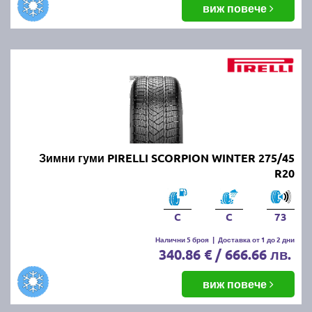
виж повече
Зимни гуми PIRELLI SCORPION WINTER 275/45
R20
C
C
73
Налични 5 броя
|
Доставка от 1 до 2 дни
340.86 € / 666.66 лв.
виж повече