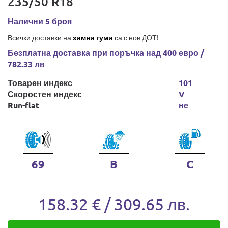
235/50 R18
Налични 5 броя
Всички доставки на
зимни гуми
са с нов ДОТ!
Безплатна доставка при поръчка над 400 евро /
782.33 лв
Товарен индекс
101
Скоростен индекс
V
Run-flat
не
69
B
C
158.32 € / 309.65 лв.