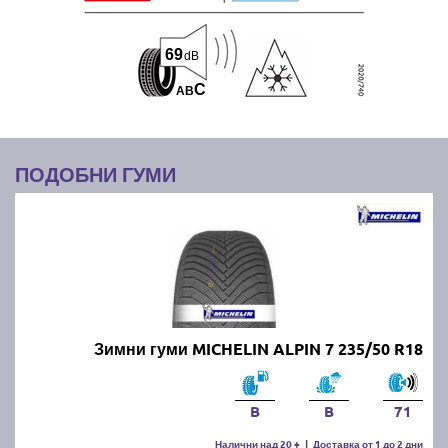
69
dB
C
A
B
ПОДОБНИ ГУМИ
Зимни гуми MICHELIN ALPIN 7 235/50 R18
B
B
71
Налични над 20 +
|
Доставка от 1 до 2 дни