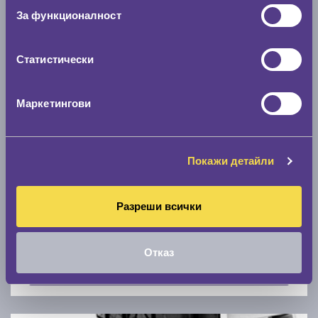
Скоростомер при 100
км/ч
За функционалност
0 км/ч
Статистически
Намери гуми с новия размер
Маркетингови
По марка автомобил
Марка
Покажи детайли
Разреши всички
Модел
Отказ
Покажи гуми