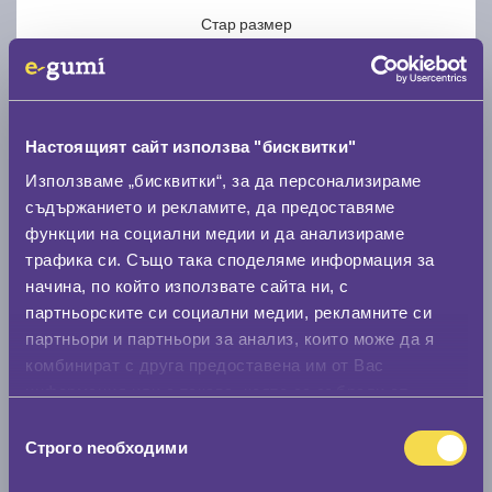
Стар размер
Настоящият сайт използва "бисквитки"
Използваме „бисквитки“, за да персонализираме
Нов размер
съдържанието и рекламите, да предоставяме
функции на социални медии и да анализираме
трафика си. Също така споделяме информация за
начина, по който използвате сайта ни, с
партньорските си социални медии, рекламните си
партньори и партньори за анализ, които може да я
Стар размер
комбинират с друга предоставена им от Вас
0 мм.
информация или с такава, която са събрали от
ползването от Ваша страна на услугите им.
Избор
Нов размер
Строго nеобходими
на
0 мм.
съгласие