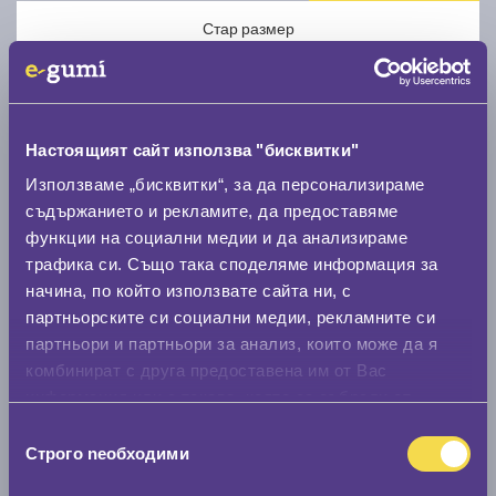
Стар размер
Настоящият сайт използва "бисквитки"
Използваме „бисквитки“, за да персонализираме
Нов размер
съдържанието и рекламите, да предоставяме
функции на социални медии и да анализираме
трафика си. Също така споделяме информация за
начина, по който използвате сайта ни, с
партньорските си социални медии, рекламните си
партньори и партньори за анализ, които може да я
Стар размер
комбинират с друга предоставена им от Вас
информация или с такава, която са събрали от
0 мм.
ползването от Ваша страна на услугите им.
Избор
Нов размер
Строго nеобходими
на
0 мм.
съгласие