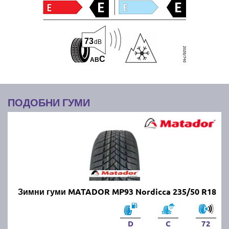
73
dB
C
A
B
ПОДОБНИ ГУМИ
Зимни гуми MATADOR MP93 Nordicca 235/50 R18
D
C
72