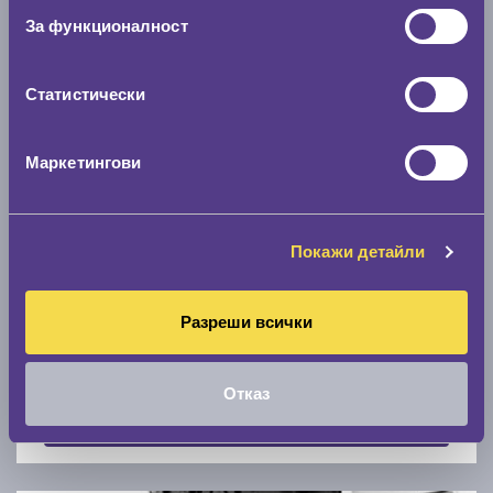
Скоростомер при 100
км/ч
За функционалност
0 км/ч
Статистически
Намери гуми с новия размер
Маркетингови
По марка автомобил
Марка
Покажи детайли
Разреши всички
Модел
Отказ
Покажи гуми