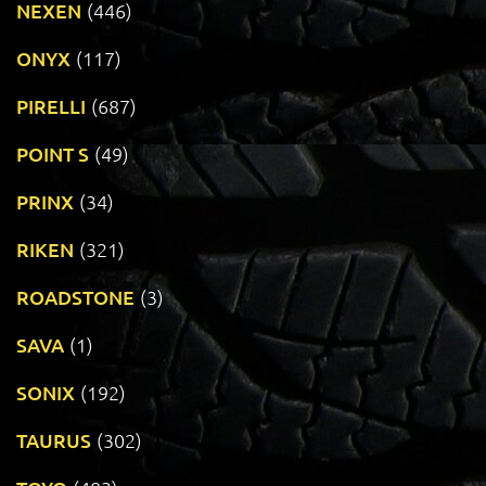
NEXEN
(446)
ONYX
(117)
PIRELLI
(687)
POINT S
(49)
PRINX
(34)
RIKEN
(321)
ROADSTONE
(3)
SAVA
(1)
SONIX
(192)
TAURUS
(302)