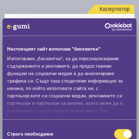
Калкулатор
Стар размер
Настоящият сайт използва "бисквитки"
Използваме „бисквитки“, за да персонализираме
съдържанието и рекламите, да предоставяме
Нов размер
функции на социални медии и да анализираме
трафика си. Също така споделяме информация за
начина, по който използвате сайта ни, с
партньорските си социални медии, рекламните си
партньори и партньори за анализ, които може да я
комбинират с друга предоставена им от Вас
Стар размер
информация или с такава, която са събрали от
0 мм.
ползването от Ваша страна на услугите им.
Избор
Строго nеобходими
на
Нов размер