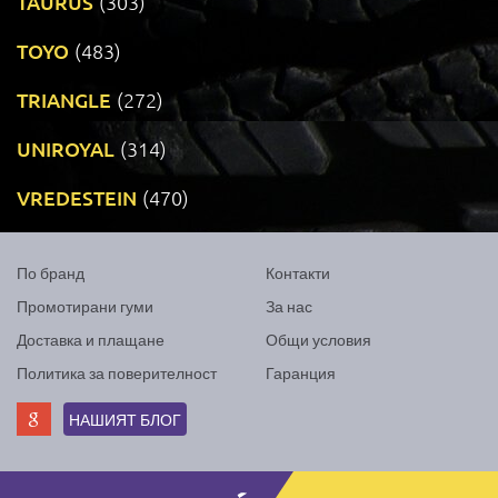
TAURUS
(303)
TOYO
(483)
TRIANGLE
(272)
UNIROYAL
(314)
VREDESTEIN
(470)
По бранд
Контакти
Промотирани гуми
За нас
Доставка и плащане
Общи условия
Политика за поверителност
Гаранция
НАШИЯТ БЛОГ