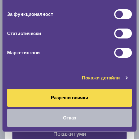
съгласие
0 мм.
За функционалност
Скоростомер при 100
км/ч
0 км/ч
Статистически
Намери гуми с новия размер
Маркетингови
По марка автомобил
Покажи детайли
Марка
Разреши всички
Модел
Отказ
Покажи гуми