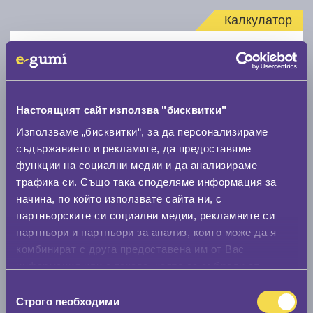
Калкулатор
Стар размер
Настоящият сайт използва "бисквитки"
Използваме „бисквитки“, за да персонализираме
съдържанието и рекламите, да предоставяме
Нов размер
функции на социални медии и да анализираме
трафика си. Също така споделяме информация за
начина, по който използвате сайта ни, с
партньорските си социални медии, рекламните си
партньори и партньори за анализ, които може да я
комбинират с друга предоставена им от Вас
Стар размер
информация или с такава, която са събрали от
0 мм.
ползването от Ваша страна на услугите им.
Избор
Строго nеобходими
на
Нов размер