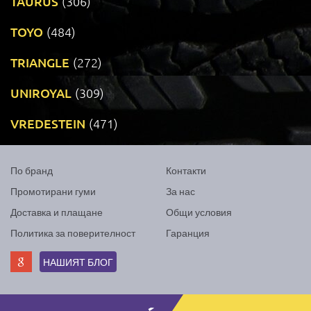
TAURUS
(306)
TOYO
(484)
TRIANGLE
(272)
UNIROYAL
(309)
VREDESTEIN
(471)
По бранд
Контакти
Промотирани гуми
За нас
Доставка и плащане
Общи условия
Политика за поверителност
Гаранция
НАШИЯТ БЛОГ