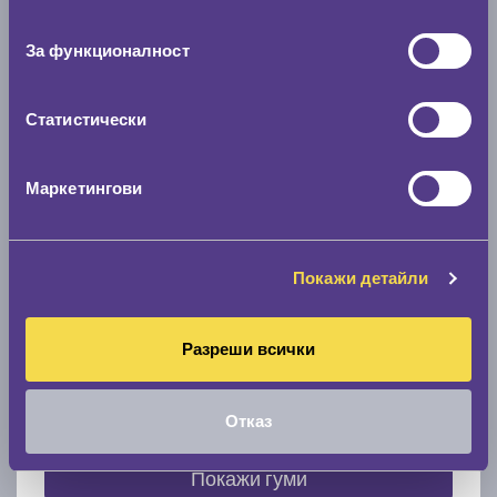
съгласие
0 мм.
За функционалност
Скоростомер при 100
км/ч
0 км/ч
Статистически
Намери гуми с новия размер
Маркетингови
По марка автомобил
Покажи детайли
Марка
Разреши всички
Модел
Отказ
Покажи гуми