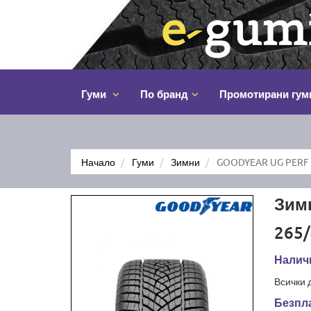
Гуми
По бранд
Промотирани гум
Начало
Гуми
Зимни
GOODYEAR UG PERF 
Зим
265/
Налич
Всички 
Безпла