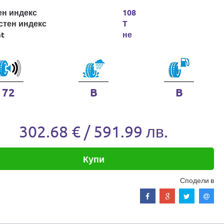
ен индекс
108
стен индекс
T
at
не
72
B
B
302.68 € / 591.99 лв.
Купи
Сподели в