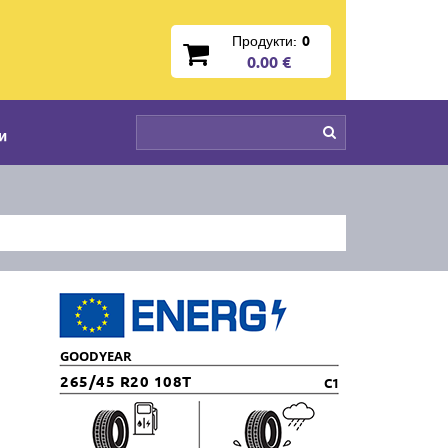
Продукти:
0
0.00 €
и
GOODYEAR
265/45 R20 108T
C1