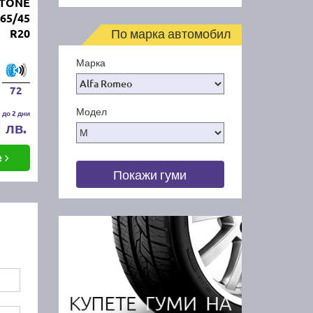
STONE
65/45
По марка автомобил
R20
Марка
72
Модел
 до 2 дни
1 лв.
е
Покажи гуми