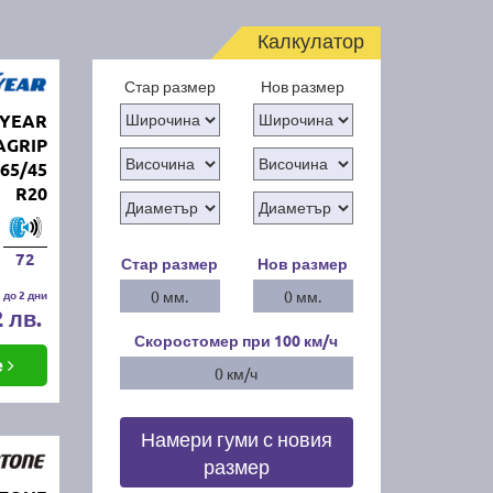
Калкулатор
Стар размер
Нов размер
DYEAR
AGRIP
65/45
R20
72
Стар размер
Нов размер
 до 2 дни
0 мм.
0 мм.
2 лв.
Скоростомер при 100
км/ч
е
0 км/ч
Намери гуми с новия
размер