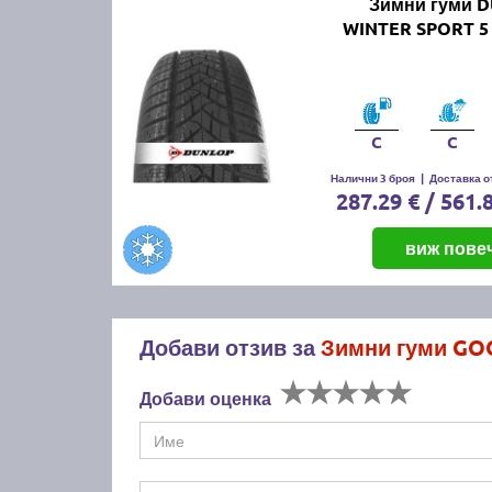
Зимни гуми 
WINTER SPORT 5 
C
C
Налични 3 броя
|
Доставка от
287.29 € / 561.
виж пове
Добави отзив за
Зимни гуми GOO
Добави оценка