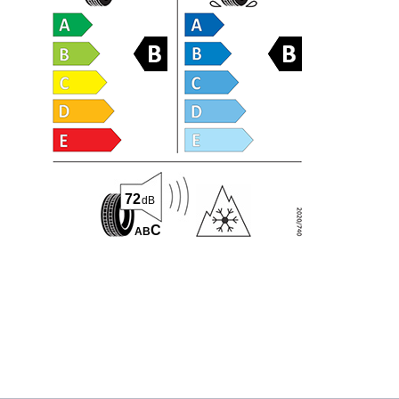
72
dB
C
A
B