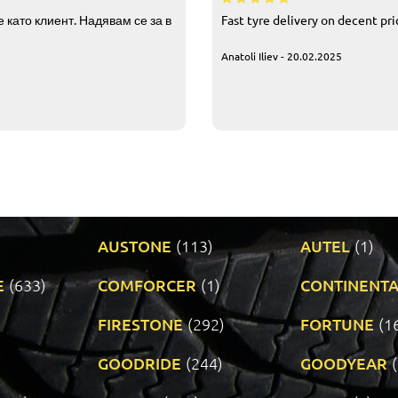
 като клиент. Надявам се за в
Fast tyre delivery on decent pr
Anatoli Iliev - 20.02.2025
AUSTONE
(113)
AUTEL
(1)
E
(633)
COMFORCER
(1)
CONTINENTA
)
FIRESTONE
(292)
FORTUNE
(1
GOODRIDE
(244)
GOODYEAR