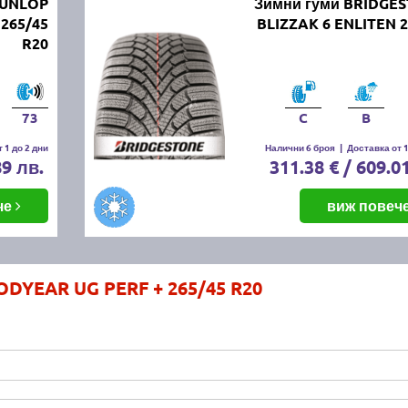
DUNLOP
Зимни гуми BRIDGE
265/45
BLIZZAK 6 ENLITEN 2
R20
73
C
B
 1 до 2 дни
Налични 6 броя
|
Доставка от 1
89 лв.
311.38 € / 609.0
че
виж повеч
DYEAR UG PERF + 265/45 R20