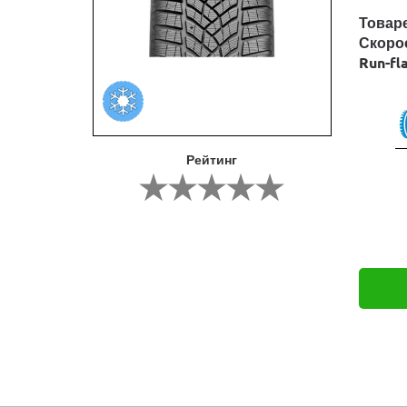
Товар
Скоро
Run-fl
Рейтинг