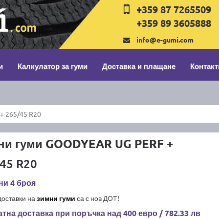
+359 87 7265509
+359 89 3605888
info@e-gumi.com
и
Калкулатор за гуми
Доставка и плащане
Контакт
+ 265/45 R20
ни гуми GOODYEAR UG PERF +
45 R20
ни 4 броя
доставки на
зимни гуми
са с нов ДОТ!
тна доставка при поръчка над 400 евро / 782.33 лв