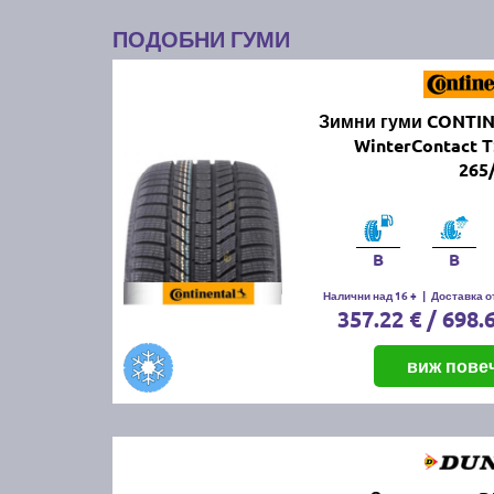
ПОДОБНИ ГУМИ
Зимни гуми CONTI
WinterContact T
265
B
B
Налични над 16 +
|
Доставка от
357.22 € / 698.
виж пове