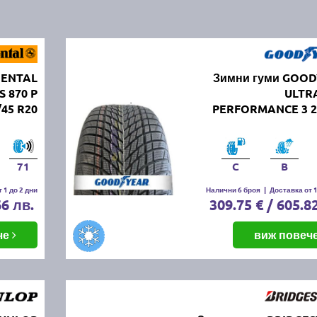
NENTAL
Зимни гуми GOO
S 870 P
ULTR
/45 R20
PERFORMANCE 3 2
71
C
B
 1 до 2 дни
Налични 6 броя
|
Доставка от 1
66 лв.
309.75 € / 605.8
че
виж повеч