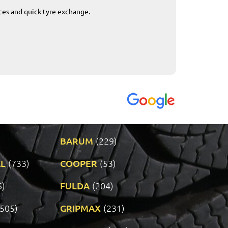
ices and quick tyre exchange.
Приемливо вре
VENDI - 27.04.2
BARUM
(229)
L
(733)
COOPER
(53)
6)
FULDA
(204)
(505)
GRIPMAX
(231)