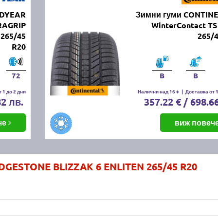
ODYEAR
Зимни гуми CONTIN
RAGRIP
WinterContact TS
265/45
265/
R20
72
B
B
 1 до 2 дни
Налични над 16 +
|
Доставка от 1
82 лв.
357.22 € / 698.6
че
виж повеч
DGESTONE BLIZZAK 6 ENLITEN 265/45 R20