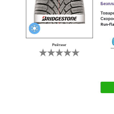
Безпла
Товар
Скоро
Run-fl
Рейтинг