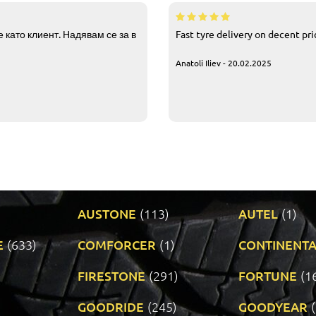
 като клиент. Надявам се за в
Fast tyre delivery on decent pr
Anatoli Iliev - 20.02.2025
AUSTONE
(113)
AUTEL
(1)
E
(633)
COMFORCER
(1)
CONTINENTA
)
FIRESTONE
(291)
FORTUNE
(1
GOODRIDE
(245)
GOODYEAR