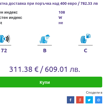
тна доставка при поръчка над 400 евро / 782.33 лв
ен индекс
108
стен индекс
W
at
не
72
B
C
311.38 € / 609.01 лв.
Купи
Сподели в