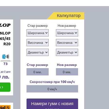
Калкулатор
Стар размер
Нов размер
UNLOP
65/45
R20
73
Стар размер
Нов размер
 до 2 дни
0 мм.
0 мм.
9 лв.
Скоростомер при 100
км/ч
е
0 км/ч
Намери гуми с новия