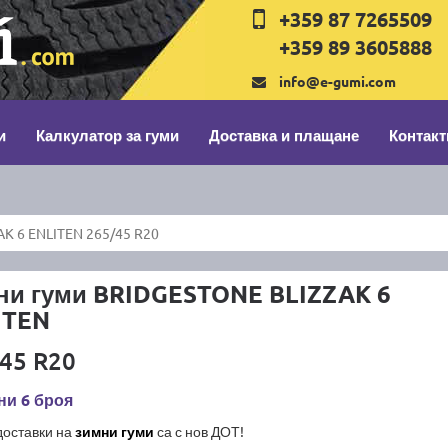
+359 87 7265509
+359 89 3605888
info@e-gumi.com
и
Калкулатор за гуми
Доставка и плащане
Контакт
K 6 ENLITEN 265/45 R20
ни гуми BRIDGESTONE BLIZZAK 6
ITEN
45 R20
ни 6 броя
доставки на
зимни гуми
са с нов ДОТ!