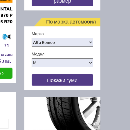
размер
ENTAL
 870 P
По марка автомобил
45 R20
Марка
71
Модел
 до 2 дни
6 лв.
е
Покажи гуми