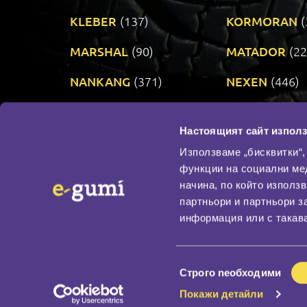
KLEBER
(137)
KORMORAN
(
MARSHAL
(90)
MATADOR
(22
NANKANG
(371)
NEXEN
(446)
PRINX
(34)
RIKEN
(321)
Настоящият сайт използ
TAURUS
(303)
TOYO
(482)
Използваме „бисквитки“,
функции на социални ме
начина, по който използ
По бранд
партньори и партньори з
Промотирани гуми
информация или с такава
Доставка и плащане
Политика за поверите
Избор
Строго nеобходими
на
Покажи детайли
съгласие