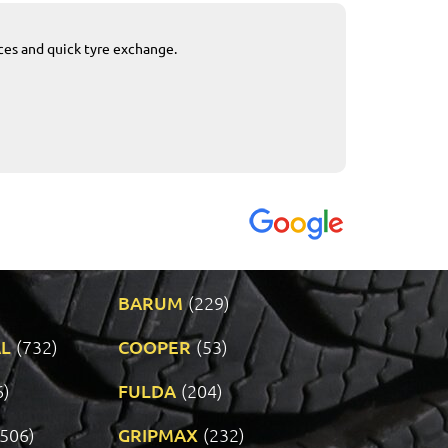
ices and quick tyre exchange.
Приемливо вре
VENDI - 27.04.2
BARUM
(229)
L
(732)
COOPER
(53)
6)
FULDA
(204)
(506)
GRIPMAX
(232)