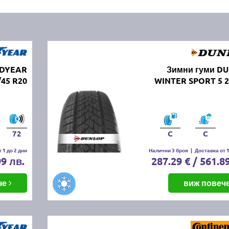
ODYEAR
Зимни гуми D
/45 R20
WINTER SPORT 5 2
72
C
C
 1 до 2 дни
Налични 3 броя
|
Доставка от 1
99 лв.
287.29 € / 561.8
че
виж повеч