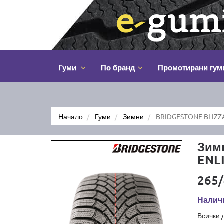
Гуми
По бранд
Промотирани гум
Начало
Гуми
Зимни
BRIDGESTONE BLIZZA
Зим
ENL
265/
Налич
Всички 