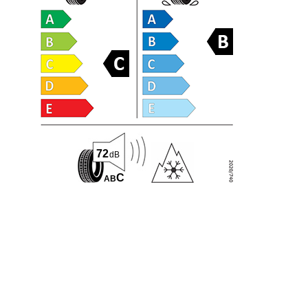
72
dB
C
A
B