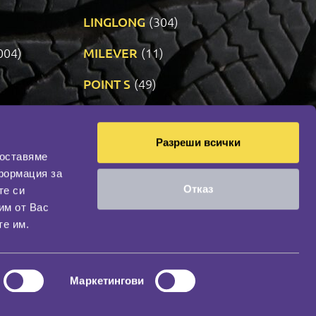
LINGLONG
(304)
004)
MILEVER
(11)
)
POINT S
(49)
SONIX
(191)
Разреши всички
11)
VREDESTEIN
(467)
доставяме
формация за
Отказ
те си
оциална мрежа
им от Вас
НАШИЯТ БЛОГ
те им.
Маркетингови