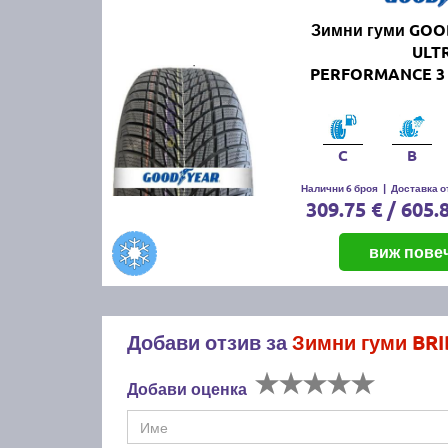
Зимни гуми GO
ULT
PERFORMANCE 3 
C
B
Налични 6 броя
|
Доставка от
309.75 € / 605.
виж пове
Добави отзив за
Зимни гуми BRI
Добави оценка