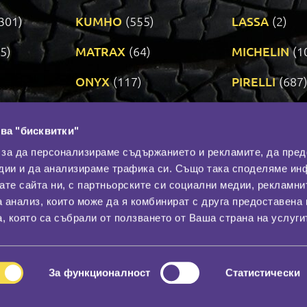
301)
KUMHO
(555)
LASSA
(2)
5)
MATRAX
(64)
MICHELIN
(1
ONYX
(117)
PIRELLI
(687
ROADSTONE
(3)
SAVA
(1)
ва "бисквитки"
TRIANGLE
(273)
UNIROYAL
(3
 за да персонализираме съдържанието и рекламите, да пре
дии и да анализираме трафика си. Също така споделяме ин
вате сайта ни, с партньорските си социални медии, рекламни
Контакти
С
а анализ, които може да я комбинират с друга предоставена 
За нас
, която са събрали от ползването от Ваша страна на услуги
Общи условия
лност
Гаранция
За функционалност
Статистически
© 2026
All rights reserved.