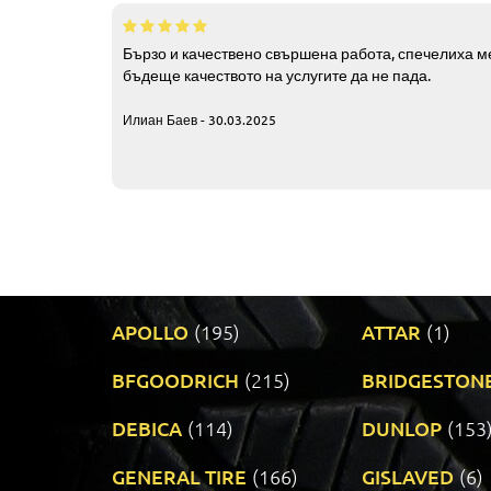
Бързо и качествено свършена работа, спечелиха ме
бъдеще качеството на услугите да не пада.
Илиан Баев - 30.03.2025
APOLLO
(195)
ATTAR
(1)
BFGOODRICH
(215)
BRIDGESTON
DEBICA
(114)
DUNLOP
(153
GENERAL TIRE
(166)
GISLAVED
(6)