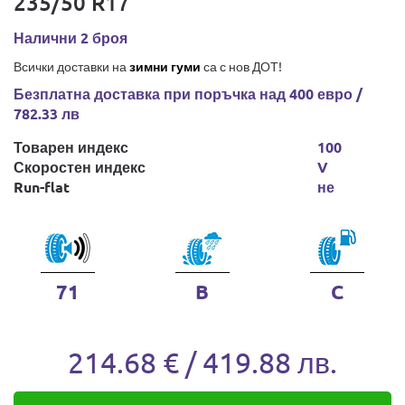
235/50 R17
Налични 2 броя
Всички доставки на
зимни гуми
са с нов ДОТ!
Безплатна доставка при поръчка над 400 евро /
782.33 лв
Товарен индекс
100
Скоростен индекс
V
Run-flat
не
71
B
C
214.68 € / 419.88 лв.