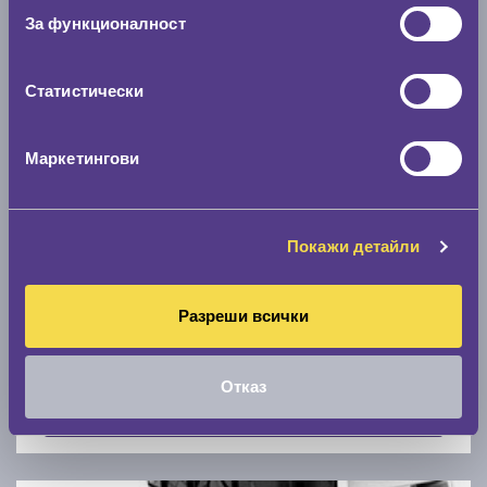
Скоростомер при 100
км/ч
За функционалност
0 км/ч
Статистически
Намери гуми с новия размер
Маркетингови
По марка автомобил
Марка
Покажи детайли
Разреши всички
Модел
Отказ
Покажи гуми