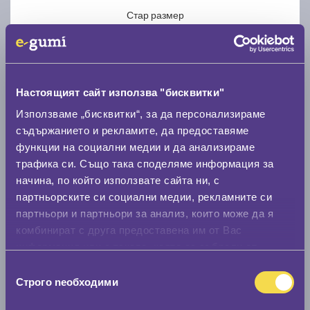
Стар размер
Настоящият сайт използва "бисквитки"
Използваме „бисквитки“, за да персонализираме
Нов размер
съдържанието и рекламите, да предоставяме
функции на социални медии и да анализираме
трафика си. Също така споделяме информация за
начина, по който използвате сайта ни, с
партньорските си социални медии, рекламните си
партньори и партньори за анализ, които може да я
Стар размер
комбинират с друга предоставена им от Вас
0 мм.
информация или с такава, която са събрали от
ползването от Ваша страна на услугите им.
Избор
Нов размер
Строго nеобходими
на
0 мм.
съгласие