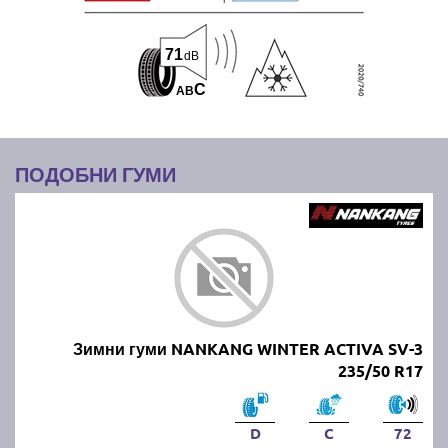
71
dB
C
A
B
ПОДОБНИ ГУМИ
Зимни гуми NANKANG WINTER ACTIVA SV-3
235/50 R17
D
C
72