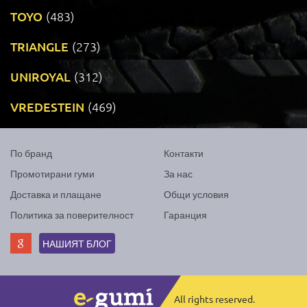
TOYO
(483)
TRIANGLE
(273)
UNIROYAL
(312)
VREDESTEIN
(469)
По бранд
Контакти
Промотирани гуми
За нас
Доставка и плащане
Общи условия
Политика за поверителност
Гаранция
НАШИЯТ БЛОГ
All rights reserved.