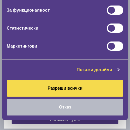
съгласие
0 мм.
За функционалност
Скоростомер при 100
км/ч
0 км/ч
Статистически
Намери гуми с новия размер
Маркетингови
По марка автомобил
Покажи детайли
Марка
Разреши всички
Модел
Отказ
Покажи гуми