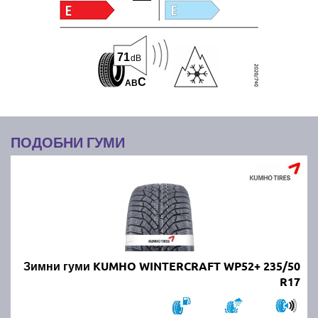
71
dB
C
A
B
ПОДОБНИ ГУМИ
Зимни гуми KUMHO WINTERCRAFT WP52+ 235/50
R17