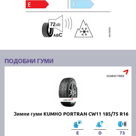
72
dB
C
A
B
ПОДОБНИ ГУМИ
Зимни гуми KUMHO PORTRAN CW11 185/75 R16
E
D
73