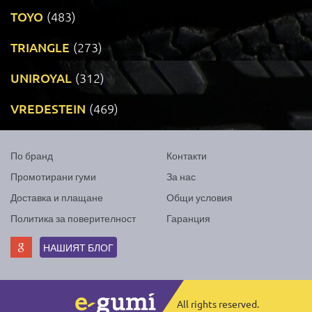
TOYO
(483)
TRIANGLE
(273)
UNIROYAL
(312)
VREDESTEIN
(469)
По бранд
Контакти
Промотирани гуми
За нас
Доставка и плащане
Общи условия
Политика за поверителност
Гаранция
НАШИЯТ БЛОГ
All rights reserved.