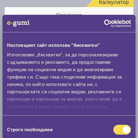
Калкулатор
Стар размер
Настоящият сайт използва "бисквитки"
Използваме „бисквитки“, за да персонализираме
Нов размер
съдържанието и рекламите, да предоставяме
функции на социални медии и да анализираме
трафика си. Също така споделяме информация за
начина, по който използвате сайта ни, с
партньорските си социални медии, рекламните си
партньори и партньори за анализ, които може да я
комбинират с друга предоставена им от Вас
Стар размер
информация или с такава, която са събрали от
0 мм.
ползването от Ваша страна на услугите им.
Избор
Строго nеобходими
Нов размер
на