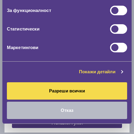
съгласие
0 мм.
За функционалност
Скоростомер при 100
км/ч
0 км/ч
Статистически
Намери гуми с новия размер
Маркетингови
По марка автомобил
Покажи детайли
Марка
Разреши всички
Модел
Отказ
Покажи гуми