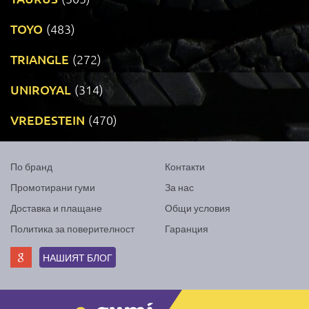
TOYO
(483)
TRIANGLE
(272)
UNIROYAL
(314)
VREDESTEIN
(470)
По бранд
Контакти
Промотирани гуми
За нас
Доставка и плащане
Общи условия
Политика за поверителност
Гаранция
НАШИЯТ БЛОГ