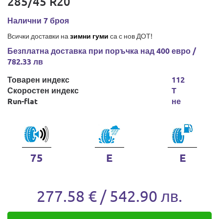
285/45 R20
Налични 7 броя
Всички доставки на
зимни гуми
са с нов ДОТ!
Безплатна доставка при поръчка над 400 евро /
782.33 лв
Товарен индекс
112
Скоростен индекс
T
Run-flat
не
75
E
E
277.58 € / 542.90 лв.