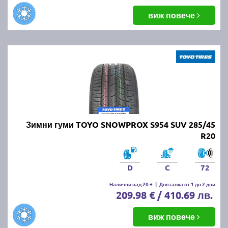
виж повече
Зимни гуми TOYO SNOWPROX S954 SUV 285/45
R20
D
C
72
Налични над 20 +
|
Доставка от 1 до 2 дни
209.98 € / 410.69 лв.
виж повече