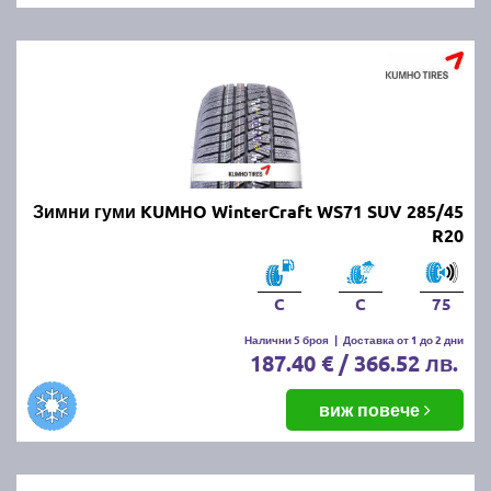
Зимни гуми KUMHO WinterCraft WS71 SUV 285/45
R20
C
C
75
Налични 5 броя
|
Доставка от 1 до 2 дни
187.40 € / 366.52 лв.
виж повече