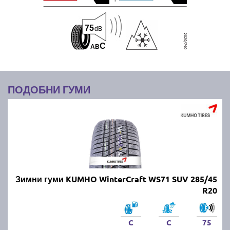
75
dB
C
A
B
ПОДОБНИ ГУМИ
Зимни гуми KUMHO WinterCraft WS71 SUV 285/45
R20
C
C
75