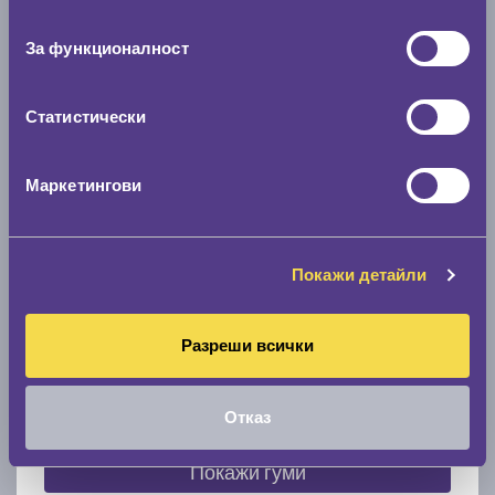
съгласие
0 мм.
За функционалност
Скоростомер при 100
км/ч
0 км/ч
Статистически
Намери гуми с новия размер
Маркетингови
По марка автомобил
Покажи детайли
Марка
Разреши всички
Модел
Отказ
Покажи гуми