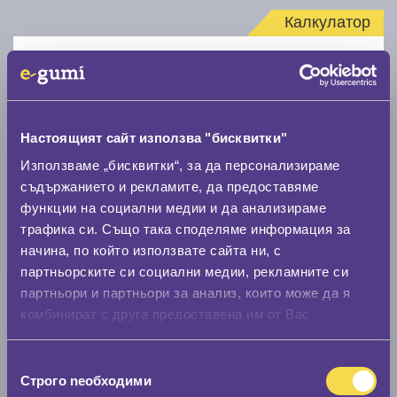
Калкулатор
Стар размер
Настоящият сайт използва "бисквитки"
Използваме „бисквитки“, за да персонализираме
Нов размер
съдържанието и рекламите, да предоставяме
функции на социални медии и да анализираме
трафика си. Също така споделяме информация за
начина, по който използвате сайта ни, с
партньорските си социални медии, рекламните си
партньори и партньори за анализ, които може да я
комбинират с друга предоставена им от Вас
Стар размер
информация или с такава, която са събрали от
0 мм.
ползването от Ваша страна на услугите им.
Избор
Строго nеобходими
на
Нов размер