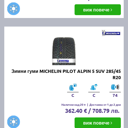
виж повече
Зимни гуми MICHELIN PILOT ALPIN 5 SUV 285/45
R20
C
C
74
Налични над 20 +
|
Доставка от 1 до 2 дни
362.40 € / 708.79 лв.
виж повече