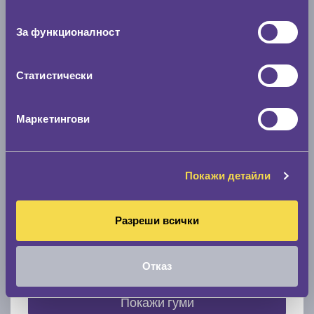
съгласие
0 мм.
За функционалност
Скоростомер при 100
км/ч
0 км/ч
Статистически
Намери гуми с новия размер
Маркетингови
По марка автомобил
Покажи детайли
Марка
Разреши всички
Модел
Отказ
Покажи гуми