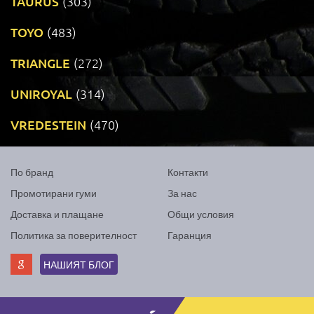
TAURUS
(303)
TOYO
(483)
TRIANGLE
(272)
UNIROYAL
(314)
VREDESTEIN
(470)
По бранд
Контакти
Промотирани гуми
За нас
Доставка и плащане
Общи условия
Политика за поверителност
Гаранция
НАШИЯТ БЛОГ