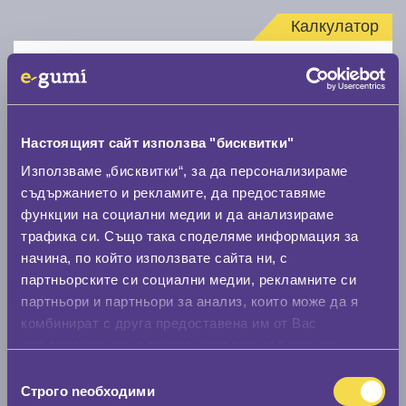
Калкулатор
Стар размер
Настоящият сайт използва "бисквитки"
Използваме „бисквитки“, за да персонализираме
съдържанието и рекламите, да предоставяме
Нов размер
функции на социални медии и да анализираме
трафика си. Също така споделяме информация за
начина, по който използвате сайта ни, с
партньорските си социални медии, рекламните си
партньори и партньори за анализ, които може да я
комбинират с друга предоставена им от Вас
Стар размер
информация или с такава, която са събрали от
0 мм.
ползването от Ваша страна на услугите им.
Избор
Строго nеобходими
на
Нов размер