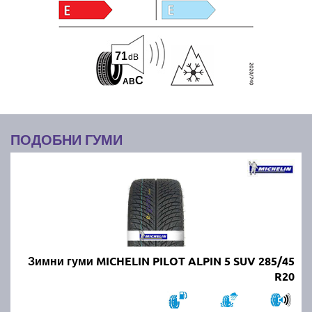
71
dB
C
A
B
ПОДОБНИ ГУМИ
Зимни гуми MICHELIN PILOT ALPIN 5 SUV 285/45
R20