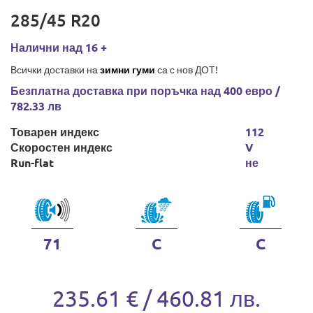
285/45 R20
Налични над 16 +
Всички доставки на
зимни гуми
са с нов ДОТ!
Безплатна доставка при поръчка над 400 евро /
782.33 лв
Товарен индекс
112
Скоростен индекс
V
Run-flat
не
71
C
C
235.61 € / 460.81 лв.