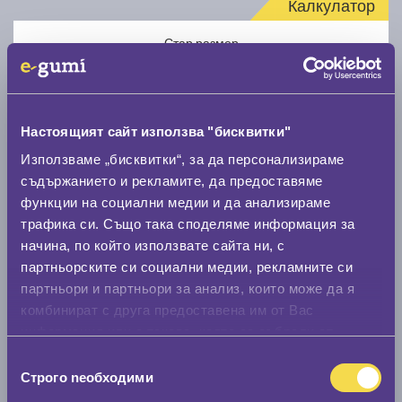
Калкулатор
Стар размер
Настоящият сайт използва "бисквитки"
Използваме „бисквитки“, за да персонализираме
Нов размер
съдържанието и рекламите, да предоставяме
функции на социални медии и да анализираме
трафика си. Също така споделяме информация за
начина, по който използвате сайта ни, с
партньорските си социални медии, рекламните си
партньори и партньори за анализ, които може да я
комбинират с друга предоставена им от Вас
Стар размер
информация или с такава, която са събрали от
0 мм.
ползването от Ваша страна на услугите им.
Избор
Строго nеобходими
Нов размер
на