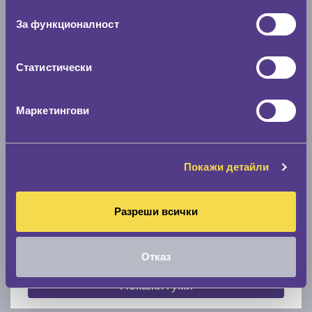
съгласие
0 мм.
За функционалност
Скоростомер при 100
км/ч
0 км/ч
Статистически
Намери гуми с новия размер
Маркетингови
По марка автомобил
Покажи детайли
Марка
Разреши всички
Модел
Отказ
Покажи гуми