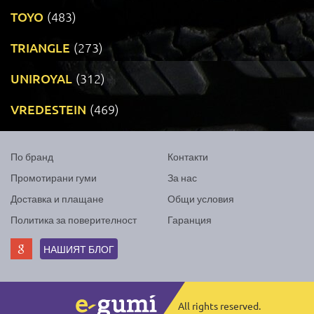
TOYO
(483)
TRIANGLE
(273)
UNIROYAL
(312)
VREDESTEIN
(469)
По бранд
Контакти
Промотирани гуми
За нас
Доставка и плащане
Общи условия
Политика за поверителност
Гаранция
НАШИЯТ БЛОГ
All rights reserved.