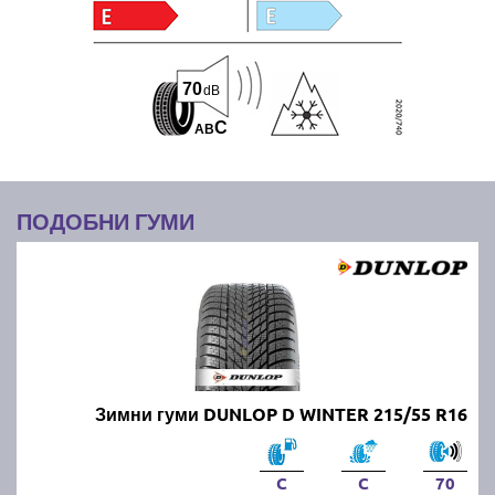
70
dB
C
A
B
ПОДОБНИ ГУМИ
Зимни гуми DUNLOP D WINTER 215/55 R16
C
C
70