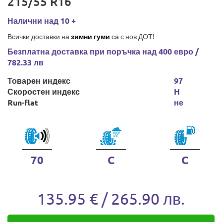
215/55 R16
Налични над 10 +
Всички доставки на
зимни гуми
са с нов ДОТ!
Безплатна доставка при поръчка над 400 евро /
782.33 лв
Товарен индекс
97
Скоростен индекс
H
Run-flat
не
70
C
C
135.95 € / 265.90 лв.