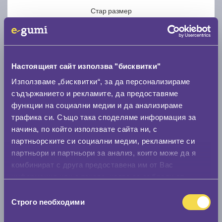
Стар размер
Настоящият сайт използва "бисквитки"
Използваме „бисквитки“, за да персонализираме
Нов размер
съдържанието и рекламите, да предоставяме
функции на социални медии и да анализираме
трафика си. Също така споделяме информация за
начина, по който използвате сайта ни, с
партньорските си социални медии, рекламните си
партньори и партньори за анализ, които може да я
Стар размер
комбинират с друга предоставена им от Вас
0 мм.
информация или с такава, която са събрали от
ползването от Ваша страна на услугите им.
Избор
Нов размер
Строго nеобходими
на
0 мм.
съгласие