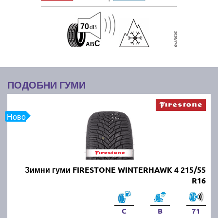
70
dB
C
A
B
ПОДОБНИ ГУМИ
Ново
Зимни гуми FIRESTONE WINTERHAWK 4 215/55
R16
C
B
71