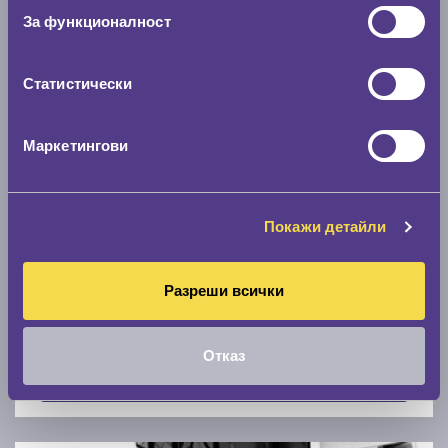
Скоростомер при 100
км/ч
За функционалност
0 км/ч
Статистически
Намери гуми с новия размер
Маркетингови
По марка автомобил
Марка
Покажи детайли
Разреши всички
Модел
Отказ
Покажи гуми