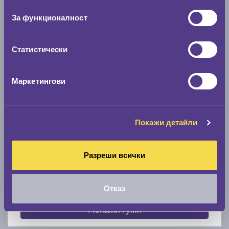
съгласие
0 мм.
За функционалност
Скоростомер при 100
км/ч
0 км/ч
Статистически
Намери гуми с новия размер
Маркетингови
По марка автомобил
Покажи детайли
Марка
Разреши всички
Модел
Отказ
Покажи гуми