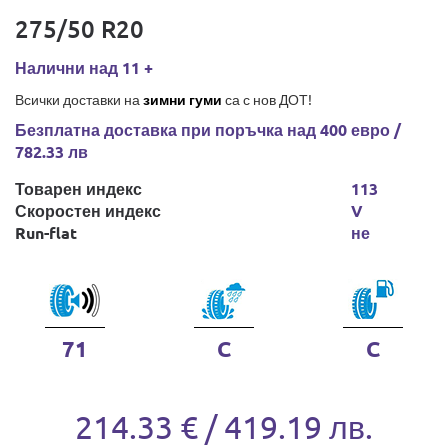
275/50 R20
Налични над 11 +
Всички доставки на
зимни гуми
са с нов ДОТ!
Безплатна доставка при поръчка над 400 евро /
782.33 лв
Товарен индекс
113
Скоростен индекс
V
Run-flat
не
71
C
C
214.33 € / 419.19 лв.