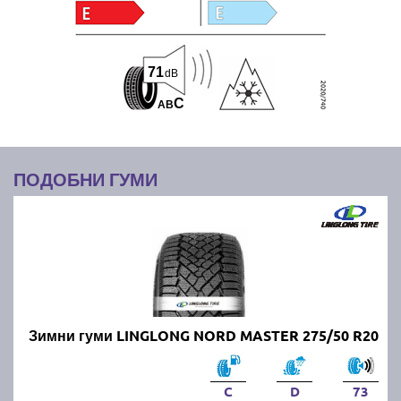
71
dB
C
A
B
ПОДОБНИ ГУМИ
Зимни гуми LINGLONG NORD MASTER 275/50 R20
C
D
73