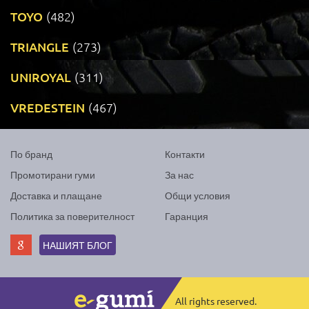
TOYO
(482)
TRIANGLE
(273)
UNIROYAL
(311)
VREDESTEIN
(467)
По бранд
Контакти
Промотирани гуми
За нас
Доставка и плащане
Общи условия
Политика за поверителност
Гаранция
НАШИЯТ БЛОГ
All rights reserved.