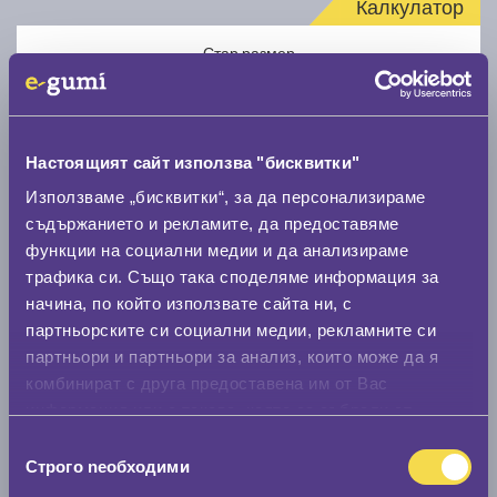
Калкулатор
Стар размер
Настоящият сайт използва "бисквитки"
Използваме „бисквитки“, за да персонализираме
Нов размер
съдържанието и рекламите, да предоставяме
функции на социални медии и да анализираме
трафика си. Също така споделяме информация за
начина, по който използвате сайта ни, с
партньорските си социални медии, рекламните си
партньори и партньори за анализ, които може да я
комбинират с друга предоставена им от Вас
Стар размер
информация или с такава, която са събрали от
0 мм.
ползването от Ваша страна на услугите им.
Избор
Строго nеобходими
Нов размер
на