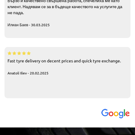
Бързо и качествено свършена работа, спечелиха ме като
клиент. Надявам се за в бъдеще качеството на услугите да
не пада.
Илиан Баев - 30.03.2025
Fast tyre delivery on decent prices and quick tyre exchange.
Anatoli Iliev - 20.02.2025