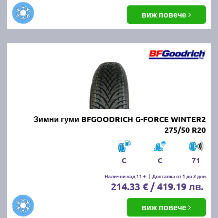
виж повече
Зимни гуми BFGOODRICH G-FORCE WINTER2
275/50 R20
C
C
71
Налични над 11 +
|
Доставка от 1 до 2 дни
214.33 € / 419.19 лв.
виж повече