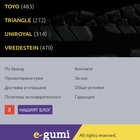
TOYO
(483)
TRIANGLE
(272)
UNIROYAL
(314)
VREDESTEIN
(470)
По бранд
Контакти
Промотирани гуми
За нас
Доставка и плащане
Общи условия
Политика за поверителност
Гаранция
НАШИЯТ БЛОГ
All rights reserved.