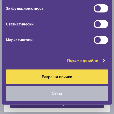
0 мм.
За функционалност
Скоростомер при 100
км/ч
0 км/ч
Статистически
Намери гуми с новия размер
Маркетингови
По марка автомобил
Покажи детайли
Марка
Разреши всички
Модел
Отказ
Покажи гуми