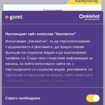
Калкулатор
Стар размер
Настоящият сайт използва "бисквитки"
Използваме „бисквитки“, за да персонализираме
Нов размер
съдържанието и рекламите, да предоставяме
функции на социални медии и да анализираме
трафика си. Също така споделяме информация за
начина, по който използвате сайта ни, с
партньорските си социални медии, рекламните си
партньори и партньори за анализ, които може да я
комбинират с друга предоставена им от Вас
Стар размер
информация или с такава, която са събрали от
0 мм.
ползването от Ваша страна на услугите им.
Избор
Строго nеобходими
Нов размер
на
съгласие