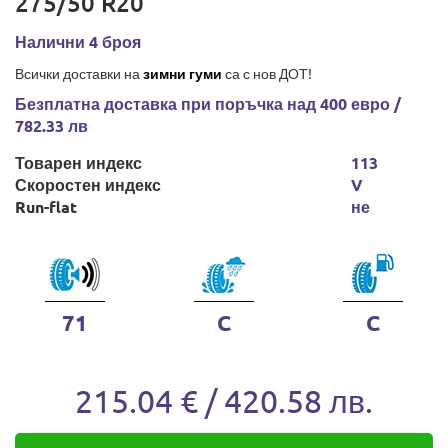
275/50 R20
Налични 4 броя
Всички доставки на
зимни гуми
са с нов ДОТ!
Безплатна доставка при поръчка над 400 евро /
782.33 лв
Товарен индекс
113
Скоростен индекс
V
Run-flat
не
71
C
C
215.04 € / 420.58 лв.