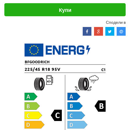
Купи
Сподели в
BFGOODRICH
225/45 R18 95V
C1