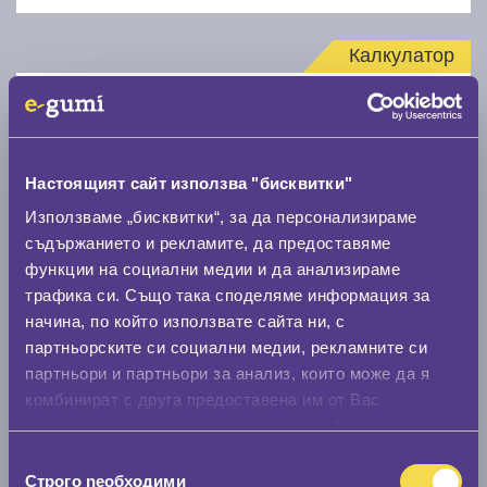
Калкулатор
Стар размер
Настоящият сайт използва "бисквитки"
Използваме „бисквитки“, за да персонализираме
съдържанието и рекламите, да предоставяме
Нов размер
функции на социални медии и да анализираме
трафика си. Също така споделяме информация за
начина, по който използвате сайта ни, с
партньорските си социални медии, рекламните си
партньори и партньори за анализ, които може да я
комбинират с друга предоставена им от Вас
информация или с такава, която са събрали от
Стар размер
ползването от Ваша страна на услугите им.
Избор
0 мм.
Строго nеобходими
на