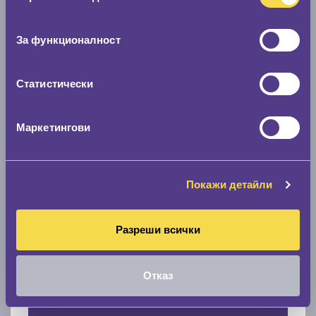
Нов размер
съгласие
0 мм.
За функционалност
Скоростомер при 100
км/ч
Статистически
0 км/ч
Намери гуми с новия размер
Маркетингови
По марка автомобил
Покажи детайли
Марка
Разреши всички
Модел
Отказ