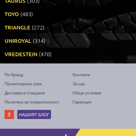
TAURUS
(303)
TOYO
(483)
TRIANGLE
(272)
UNIROYAL
(314)
VREDESTEIN
(470)
По бранд
Контакти
Промотирани гуми
За нас
Доставка и плащане
Общи условия
Политика за поверителност
Гаранция
НАШИЯТ БЛОГ