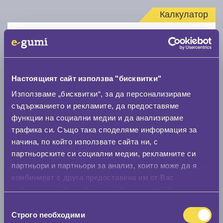
Калкулатор
Стар размер
Настоящият сайт използва "бисквитки"
Използваме „бисквитки“, за да персонализираме
съдържанието и рекламите, да предоставяме
Нов размер
функции на социални медии и да анализираме
трафика си. Също така споделяме информация за
начина, по който използвате сайта ни, с
партньорските си социални медии, рекламните си
партньори и партньори за анализ, които може да я
комбинират с друга предоставена им от Вас
Стар размер
информация или с такава, която са събрали от
0 мм.
ползването от Ваша страна на услугите им.
Избор
Строго nеобходими
на
Нов размер