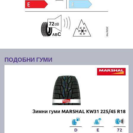
72
dB
C
A
B
ПОДОБНИ ГУМИ
Зимни гуми MARSHAL KW31 225/45 R18
D
E
72