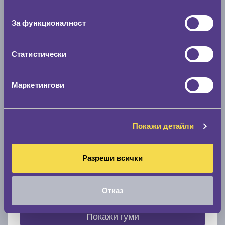
съгласие
0 мм.
За функционалност
Скоростомер при 100
км/ч
0 км/ч
Статистически
Намери гуми с новия размер
Маркетингови
По марка автомобил
Покажи детайли
Марка
Разреши всички
Модел
Отказ
Покажи гуми