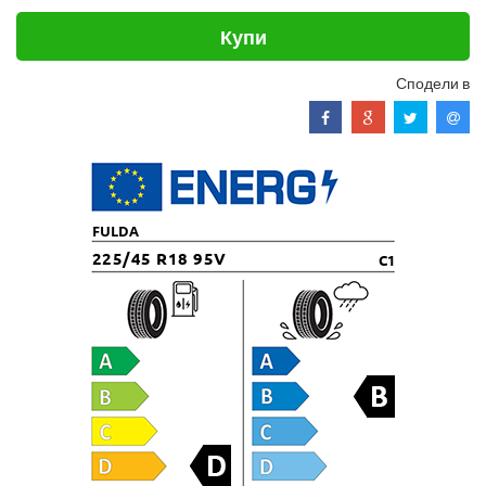
Купи
Сподели в
FULDA
225/45 R18 95V
C1