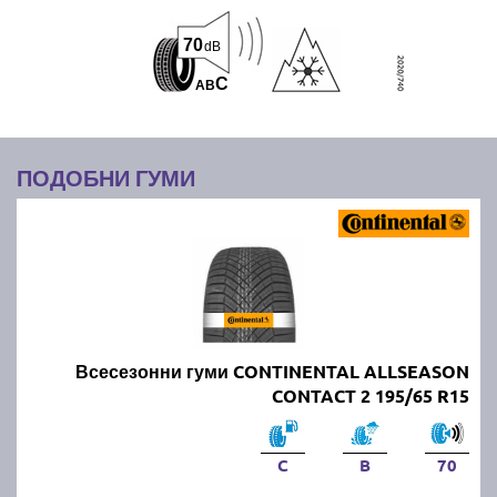
70
dB
C
A
B
ПОДОБНИ ГУМИ
Всесезонни гуми CONTINENTAL ALLSEASON
CONTACT 2 195/65 R15
C
B
70