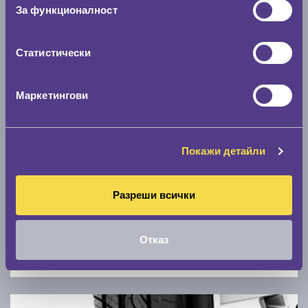
Скоростомер при 100
км/ч
За функционалност
0 км/ч
Статистически
Намери гуми с новия размер
Маркетингови
По марка автомобил
Марка
Покажи детайли
Модел
Разреши всички
Отказ
Покажи гуми