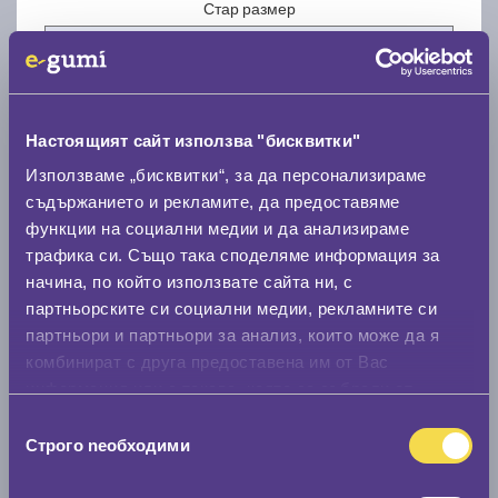
Стар размер
Настоящият сайт използва "бисквитки"
Нов размер
Използваме „бисквитки“, за да персонализираме
съдържанието и рекламите, да предоставяме
функции на социални медии и да анализираме
трафика си. Също така споделяме информация за
начина, по който използвате сайта ни, с
партньорските си социални медии, рекламните си
партньори и партньори за анализ, които може да я
Стар размер
комбинират с друга предоставена им от Вас
0 мм.
информация или с такава, която са събрали от
ползването от Ваша страна на услугите им.
Избор
Нов размер
Строго nеобходими
на
0 мм.
съгласие