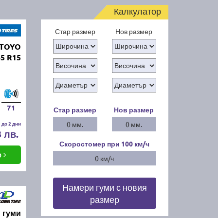
Калкулатор
Стар размер
Нов размер
 TOYO
65 R15
71
Стар размер
Нов размер
 до 2 дни
0 мм.
0 мм.
3 лв.
Скоростомер при 100
км/ч
е
0 км/ч
Намери гуми с новия
размер
 гуми