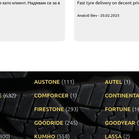
 като клиент. Надявам се за в
Fast tyre delivery on decent pr
Anatoli Iliev - 20.02.2025
AUSTONE
(111)
AUTEL
(1)
E
(632)
COMFORCER
(1)
CONTINENTA
)
FIRESTONE
(293)
FORTUNE
(1
GOODRIDE
(245)
GOODYEAR
300)
KUMHO
(558)
LASSA
(2)