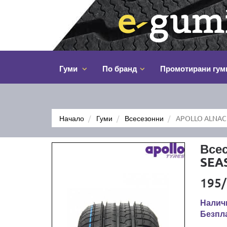
Гуми
По бранд
Промотирани гум
Начало
Гуми
Всесезонни
APOLLO ALNAC 
Все
SEA
195/
Наличн
Безпла