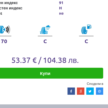
ен индекс
91
стен индекс
H
at
не
70
C
C
53.37 € / 104.38 лв.
Купи
Сподели в