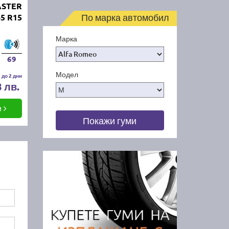
ASTER
По марка автомобил
65 R15
Марка
69
Модел
 до 2 дни
8 лв.
е
Покажи гуми