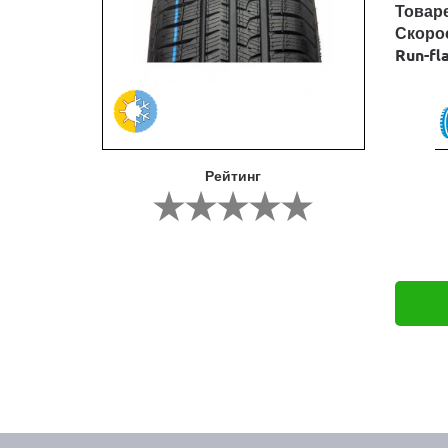
Товар
Скоро
Run-fl
Рейтинг