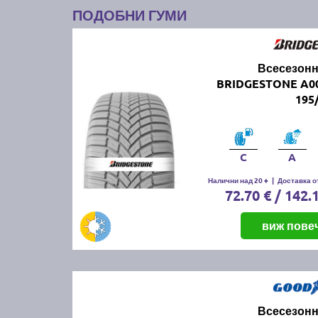
ПОДОБНИ ГУМИ
Всесезонн
BRIDGESTONE A0
195
C
A
Налични над 20 +
|
Доставка от
72.70 € / 142.
виж пове
Всесезонн