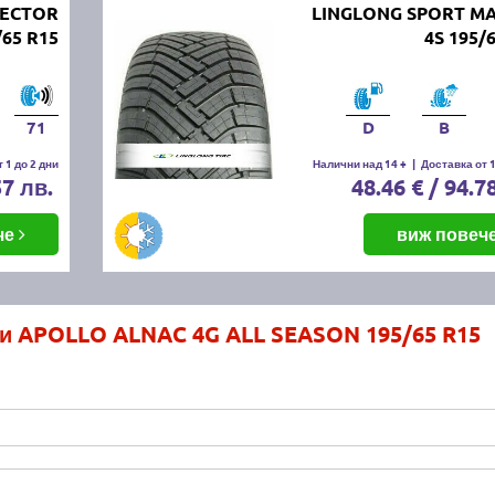
ECTOR
LINGLONG SPORT M
65 R15
4S 195/
71
D
B
 1 до 2 дни
Налични над 14 +
|
Доставка от 1
57 лв.
48.46 € / 94.7
че
виж повеч
ми APOLLO ALNAC 4G ALL SEASON 195/65 R15