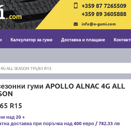
+359 87 7265509
+359 89 3605888
info@e-gumi.com
и
Калкулатор за гуми
Доставка и плащане
Контакт
4G ALL SEASON 195/65 R15
сезонни гуми APOLLO ALNAC 4G ALL
SON
65 R15
и над 20 +
тна доставка при поръчка над 400 евро / 782.33 лв