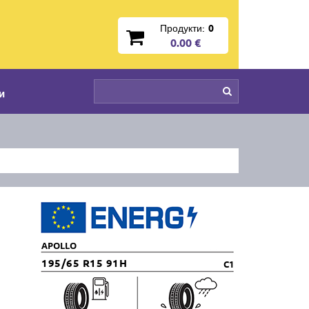
Продукти:
0
0.00 €
и
APOLLO
195/65 R15 91H
C1