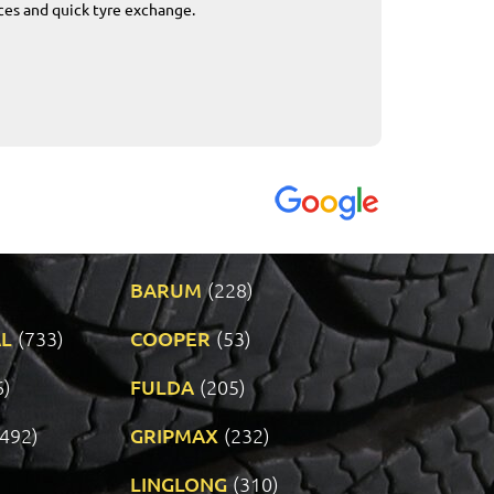
ices and quick tyre exchange.
Приемливо вре
VENDI - 27.04.2
BARUM
(228)
L
(733)
COOPER
(53)
6)
FULDA
(205)
(492)
GRIPMAX
(232)
LINGLONG
(310)