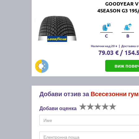
GOODYEAR V
4SEASON G3 195/
C
B
Налични над 20 +
|
Доставка от
79.03 € / 154.
виж пове
Добави отзив за
Всесезонни гу
Добави оценка