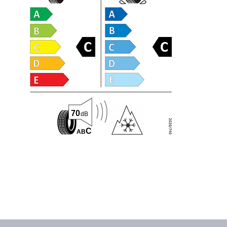
70
dB
C
A
B