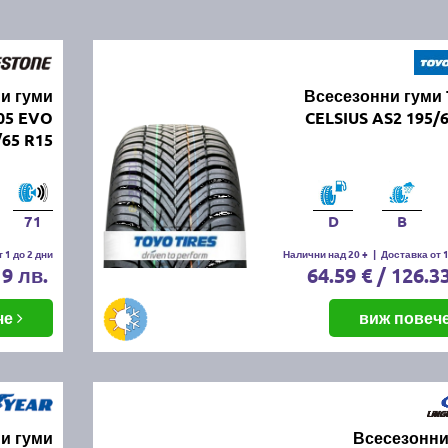
и гуми
Всесезонни гуми
05 EVO
CELSIUS AS2 195/
/65 R15
71
D
B
 1 до 2 дни
Налични над 20 +
|
Доставка от 1
19 лв.
64.59 € / 126.3
че
виж повеч
и гуми
Всесезонни