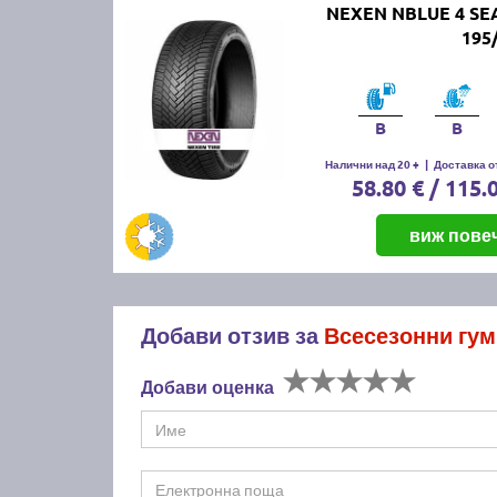
NEXEN NBLUE 4 SE
195
B
B
Налични над 20 +
|
Доставка от
58.80 € / 115.
виж пове
Добави отзив за
Всесезонни гум
Добави оценка