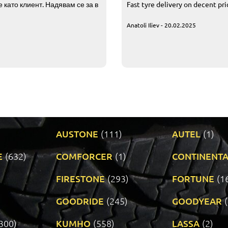
 като клиент. Надявам се за в
Fast tyre delivery on decent pr
Anatoli Iliev - 20.02.2025
AUSTONE
(111)
AUTEL
(1)
E
(632)
COMFORCER
(1)
CONTINENTA
)
FIRESTONE
(293)
FORTUNE
(1
GOODRIDE
(245)
GOODYEAR
300)
KUMHO
(558)
LASSA
(2)