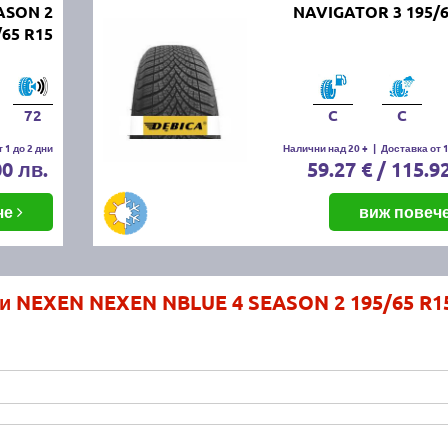
ASON 2
NAVIGATOR 3 195/6
/65 R15
72
C
C
 1 до 2 дни
Налични над 20 +
|
Доставка от 1
00 лв.
59.27 € / 115.9
че
виж повеч
и NEXEN NEXEN NBLUE 4 SEASON 2 195/65 R1