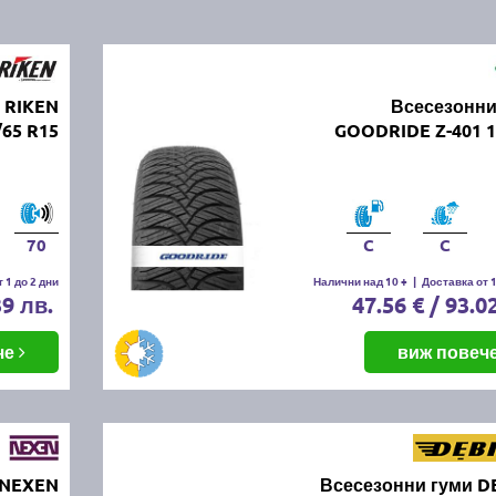
 RIKEN
Всесезонни
65 R15
GOODRIDE Z-401 1
70
C
C
 1 до 2 дни
Налични над 10 +
|
Доставка от 1
39 лв.
47.56 € / 93.0
че
виж повеч
 NEXEN
Всесезонни гуми D