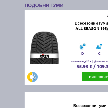
ПОДОБНИ ГУМИ
Всесезонни гуми
ALL SEASON 195/
D
C
Налични над 20 +
|
Доставка от
55.93 € / 109.
виж пове
Всесезонни гуми