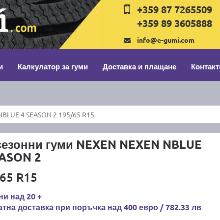
+359 87 7265509
+359 89 3605888
info@e-gumi.com
и
Калкулатор за гуми
Доставка и плащане
Контакт
BLUE 4 SEASON 2 195/65 R15
сезонни гуми NEXEN NEXEN NBLUE
EASON 2
65 R15
и над 20 +
тна доставка при поръчка над 400 евро / 782.33 лв