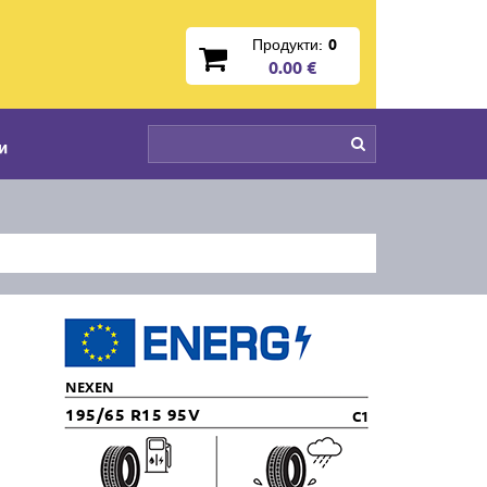
Продукти:
0
0.00 €
и
NEXEN
195/65 R15 95V
C1