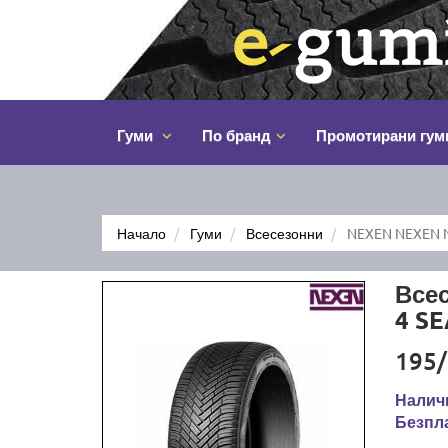
Гуми
По бранд
Промотирани гум
Начало
Гуми
Всесезонни
NEXEN NEXEN N
Все
4 S
195/
Наличн
Безпла