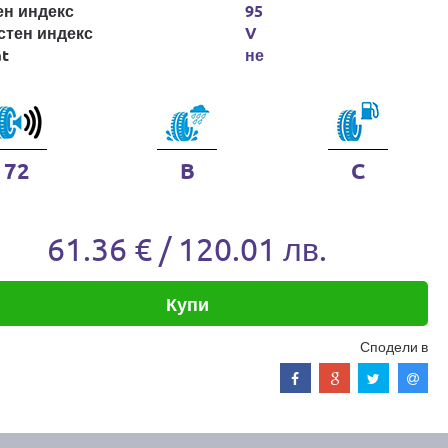
ен индекс
95
стен индекс
V
at
не
72
B
C
61.36 € / 120.01 лв.
Купи
Сподели в