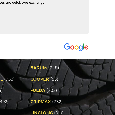
ices and quick tyre exchange.
Приемливо вре
VENDI - 27.04.2
BARUM
(228)
L
(733)
COOPER
(53)
6)
FULDA
(205)
(492)
GRIPMAX
(232)
LINGLONG
(310)