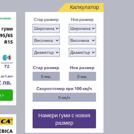
Калкулатор
Стар размер
Нов размер
 гуми
95/65
R15
72
Стар размер
Нов размер
 до 2 дни
0 мм.
0 мм.
2 лв.
Скоростомер при 100
км/ч
е
0 км/ч
Намери гуми с новия
размер
EBICA