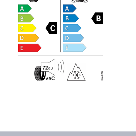
72
dB
C
A
B