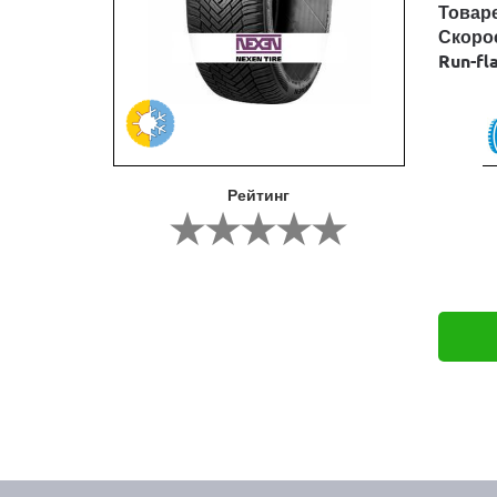
Товар
Скоро
Run-fl
Рейтинг