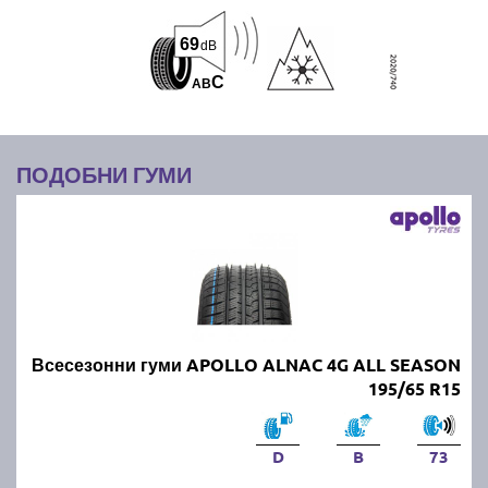
69
dB
C
A
B
ПОДОБНИ ГУМИ
Всесезонни гуми APOLLO ALNAC 4G ALL SEASON
195/65 R15
D
B
73