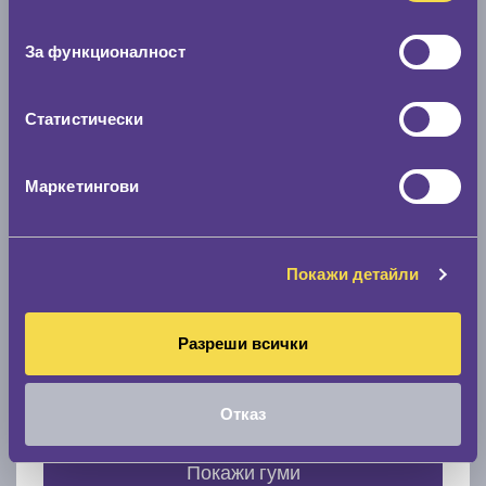
Нов размер
съгласие
0 мм.
За функционалност
Скоростомер при 100
км/ч
0 км/ч
Статистически
Намери гуми с новия размер
Маркетингови
По марка автомобил
Покажи детайли
Марка
Разреши всички
Модел
Отказ
Покажи гуми