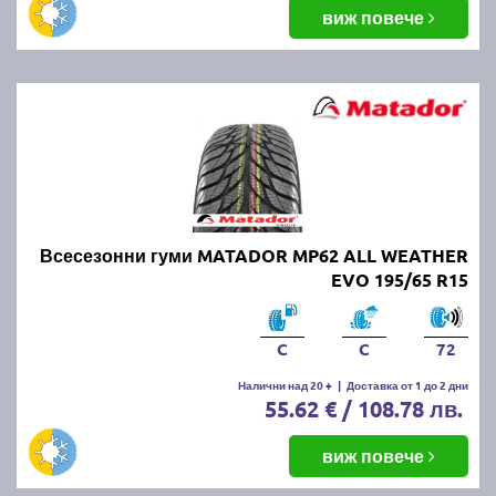
виж повече
Всесезонни гуми MATADOR MP62 ALL WEATHER
EVO 195/65 R15
C
C
72
Налични над 20 +
|
Доставка от 1 до 2 дни
55.62 € / 108.78 лв.
виж повече