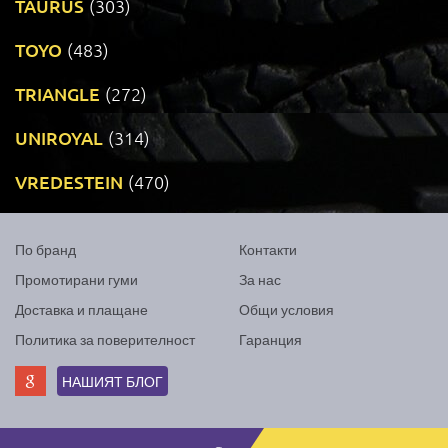
TAURUS
(303)
TOYO
(483)
TRIANGLE
(272)
UNIROYAL
(314)
VREDESTEIN
(470)
По бранд
Контакти
Промотирани гуми
За нас
Доставка и плащане
Общи условия
Политика за поверителност
Гаранция
НАШИЯТ БЛОГ