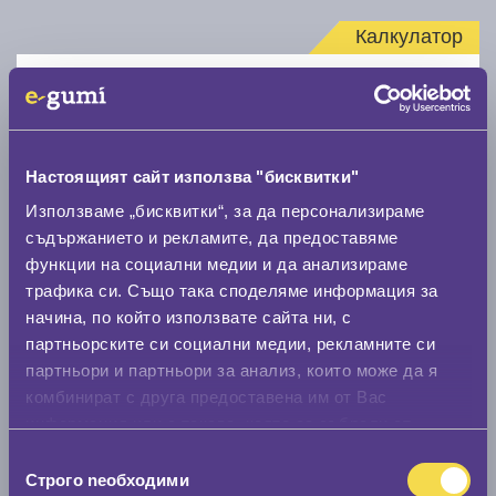
Калкулатор
Стар размер
Настоящият сайт използва "бисквитки"
Използваме „бисквитки“, за да персонализираме
съдържанието и рекламите, да предоставяме
Нов размер
функции на социални медии и да анализираме
трафика си. Също така споделяме информация за
начина, по който използвате сайта ни, с
партньорските си социални медии, рекламните си
партньори и партньори за анализ, които може да я
комбинират с друга предоставена им от Вас
Стар размер
информация или с такава, която са събрали от
ползването от Ваша страна на услугите им.
0 мм.
Избор
Строго nеобходими
на