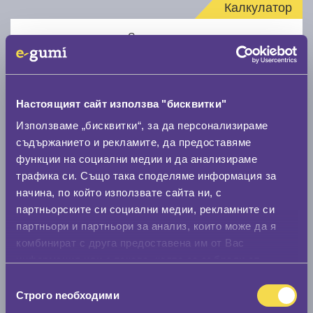
Калкулатор
Стар размер
Настоящият сайт използва "бисквитки"
Използваме „бисквитки“, за да персонализираме
Нов размер
съдържанието и рекламите, да предоставяме
функции на социални медии и да анализираме
трафика си. Също така споделяме информация за
начина, по който използвате сайта ни, с
партньорските си социални медии, рекламните си
партньори и партньори за анализ, които може да я
комбинират с друга предоставена им от Вас
Стар размер
информация или с такава, която са събрали от
0 мм.
ползването от Ваша страна на услугите им.
Избор
Строго nеобходими
на
Нов размер