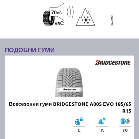
70
dB
C
A
B
ПОДОБНИ ГУМИ
Всесезонни гуми BRIDGESTONE A005 EVO 185/65
R15
C
A
70