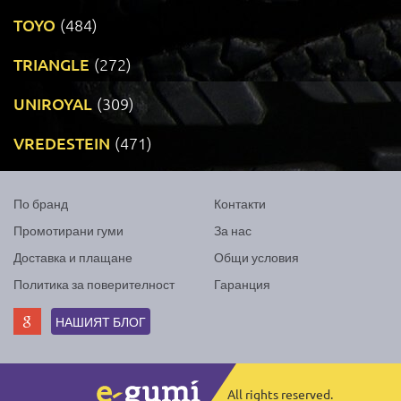
TOYO
(484)
TRIANGLE
(272)
UNIROYAL
(309)
VREDESTEIN
(471)
По бранд
Контакти
Промотирани гуми
За нас
Доставка и плащане
Общи условия
Политика за поверителност
Гаранция
НАШИЯТ БЛОГ
All rights reserved.