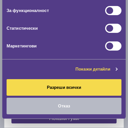
съгласие
0 мм.
За функционалност
Скоростомер при 100
км/ч
0 км/ч
Статистически
Намери гуми с новия размер
Маркетингови
По марка автомобил
Покажи детайли
Марка
Разреши всички
Модел
Отказ
Покажи гуми