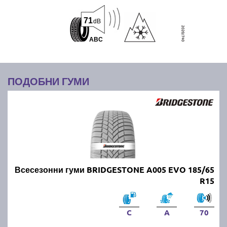
71
dB
A
B
C
ПОДОБНИ ГУМИ
Всесезонни гуми BRIDGESTONE A005 EVO 185/65
R15
C
A
70