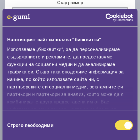
Стар размер
Настоящият сайт използва "бисквитки"
Нов размер
Използваме „бисквитки“, за да персонализираме
съдържанието и рекламите, да предоставяме
функции на социални медии и да анализираме
трафика си. Също така споделяме информация за
начина, по който използвате сайта ни, с
партньорските си социални медии, рекламните си
партньори и партньори за анализ, които може да я
Стар размер
комбинират с друга предоставена им от Вас
0 мм.
информация или с такава, която са събрали от
ползването от Ваша страна на услугите им.
Избор
Нов размер
Строго nеобходими
на
0 мм.
съгласие