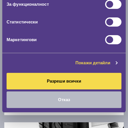
Скоростомер при 100
км/ч
За функционалност
0 км/ч
Статистически
Намери гуми с новия размер
Маркетингови
По марка автомобил
Марка
Покажи детайли
Модел
Разреши всички
Отказ
Покажи гуми