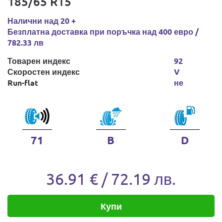
185/65 R15
Налични над 20 +
Безплатна доставка при поръчка над 400 евро /
782.33 лв
Товарен индекс
92
Скоростен индекс
V
Run-flat
не
71
B
D
36.91 € / 72.19 лв.
Купи