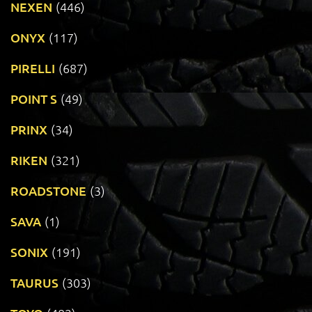
NEXEN
(446)
ONYX
(117)
PIRELLI
(687)
POINT S
(49)
PRINX
(34)
RIKEN
(321)
ROADSTONE
(3)
SAVA
(1)
SONIX
(191)
TAURUS
(303)