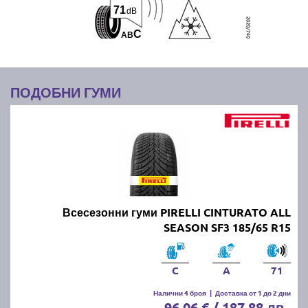
71
dB
C
A
B
ПОДОБНИ ГУМИ
Всесезонни гуми PIRELLI CINTURATO ALL
SEASON SF3 185/65 R15
C
A
71
Налични 4 броя
|
Доставка от 1 до 2 дни
96.06 € / 187.88 лв.