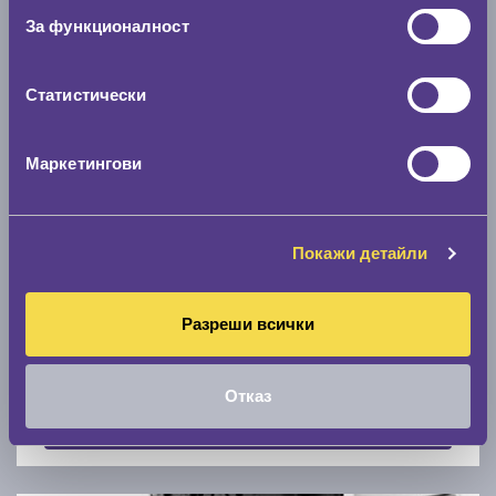
Скоростомер при 100
км/ч
За функционалност
0 км/ч
Статистически
Намери гуми с новия размер
Маркетингови
По марка автомобил
Марка
Покажи детайли
Разреши всички
Модел
Отказ
Покажи гуми