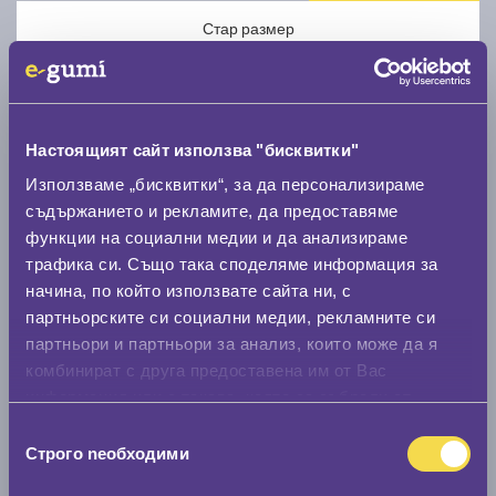
Стар размер
Настоящият сайт използва "бисквитки"
Използваме „бисквитки“, за да персонализираме
Нов размер
съдържанието и рекламите, да предоставяме
функции на социални медии и да анализираме
трафика си. Също така споделяме информация за
начина, по който използвате сайта ни, с
партньорските си социални медии, рекламните си
партньори и партньори за анализ, които може да я
Стар размер
комбинират с друга предоставена им от Вас
информация или с такава, която са събрали от
0 мм.
ползването от Ваша страна на услугите им.
Избор
Нов размер
Строго nеобходими
на
0 мм.
съгласие