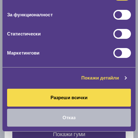
Нов размер
съгласие
0 мм.
За функционалност
Скоростомер при 100
км/ч
0 км/ч
Статистически
Намери гуми с новия размер
Маркетингови
По марка автомобил
Покажи детайли
Марка
Разреши всички
Модел
Отказ
Покажи гуми