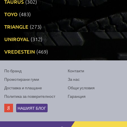
TAURUS
(302)
TOYO
(483)
TRIANGLE
(273)
UNIROYAL
(312)
VREDESTEIN
(469)
По бранд
Контакти
Промотирани гуми
За нас
Доставка и плащане
Общи условия
Политика за поверителност
Гаранция
НАШИЯТ БЛОГ