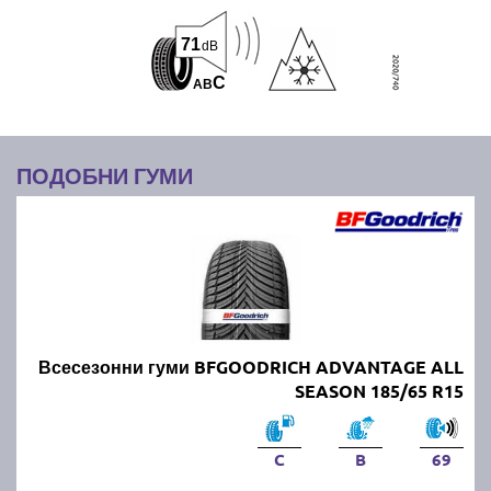
71
dB
C
A
B
ПОДОБНИ ГУМИ
Всесезонни гуми BFGOODRICH ADVANTAGE ALL
SEASON 185/65 R15
C
B
69