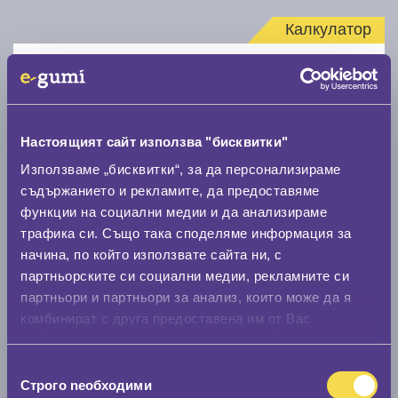
Калкулатор
Стар размер
Настоящият сайт използва "бисквитки"
Използваме „бисквитки“, за да персонализираме
съдържанието и рекламите, да предоставяме
Нов размер
функции на социални медии и да анализираме
трафика си. Също така споделяме информация за
начина, по който използвате сайта ни, с
партньорските си социални медии, рекламните си
партньори и партньори за анализ, които може да я
комбинират с друга предоставена им от Вас
Стар размер
информация или с такава, която са събрали от
ползването от Ваша страна на услугите им.
0 мм.
Избор
Строго nеобходими
на