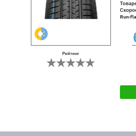
Товар
Скоро
Run-fl
Рейтинг