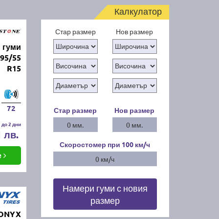
Калкулатор
Стар размер
Нов размер
 гуми
95/55
R15
72
Стар размер
Нов размер
 до 2 дни
0 мм.
0 мм.
1 лв.
Скоростомер при 100
км/ч
е
0 км/ч
Намери гуми с новия
размер
 ONYX