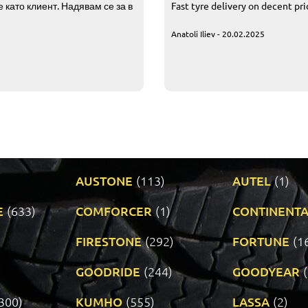
 като клиент. Надявам се за в
Fast tyre delivery on decent pr
Anatoli Iliev - 20.02.2025
AUSTONE
(113)
AUTEL
(1)
E
(633)
COMFORCER
(1)
CONTINENTA
)
FIRESTONE
(292)
FORTUNE
(1
GOODRIDE
(244)
GOODYEAR
300)
KUMHO
(555)
LASSA
(2)