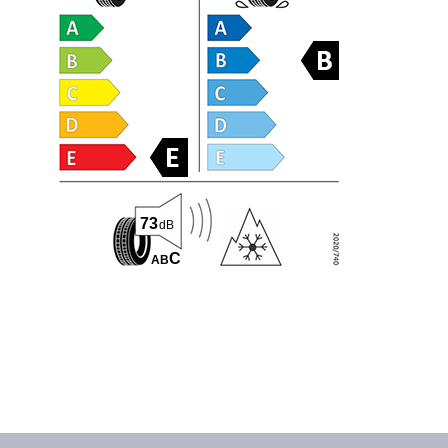
73
dB
C
A
B