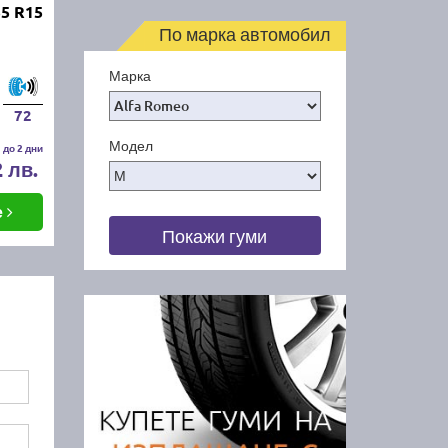
55 R15
По марка автомобил
Марка
72
Модел
 до 2 дни
2 лв.
е
Покажи гуми