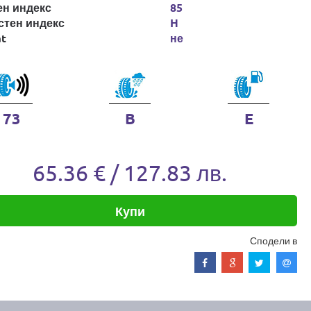
ен индекс
85
стен индекс
H
at
не
73
B
E
65.36 € / 127.83 лв.
Купи
Сподели в