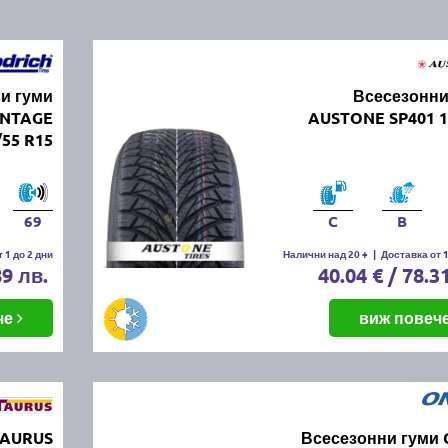
и гуми
Всесезонни
NTAGE
AUSTONE SP401 1
55 R15
69
C
B
 1 до 2 дни
Налични над 20 +
|
Доставка от 1
89 лв.
40.04 € / 78.3
че
виж повеч
TAURUS
Всесезонни гуми