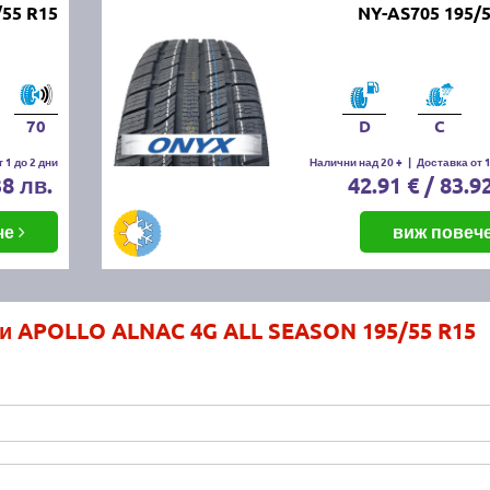
55 R15
NY-AS705 195/
70
D
C
 1 до 2 дни
Налични над 20 +
|
Доставка от 1
38 лв.
42.91 € / 83.9
че
виж повеч
ми APOLLO ALNAC 4G ALL SEASON 195/55 R15