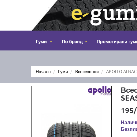
Гуми
По бранд
Промотирани гум
Начало
Гуми
Всесезонни
APOLLO ALNAC 
Все
SEA
195/
Наличн
Безпла