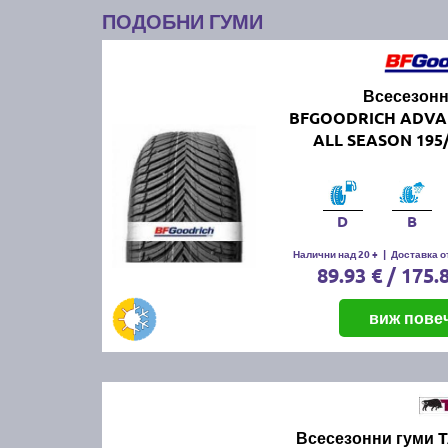
ПОДОБНИ ГУМИ
Всесезонн
BFGOODRICH ADVA
ALL SEASON 195/
D
B
Налични над 20 +
|
Доставка от
89.93 € / 175.
виж пове
Всесезонни гуми 