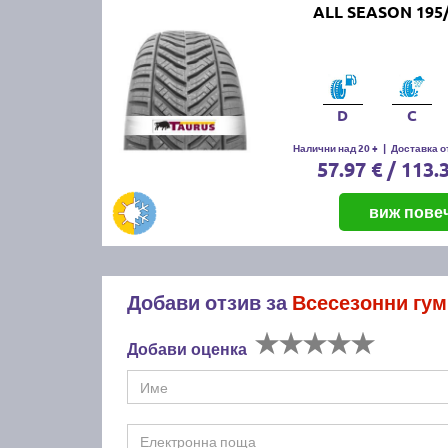
ALL SEASON 195/
D
C
Налични над 20 +
|
Доставка от
57.97 € / 113.
виж пове
Добави отзив за
Всесезонни гу
Добави оценка