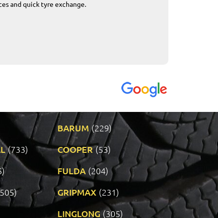
ices and quick tyre exchange.
Приемливо вре
VENDI - 27.04.2
BARUM
(229)
L
(733)
COOPER
(53)
6)
FULDA
(204)
(505)
GRIPMAX
(231)
LINGLONG
(305)