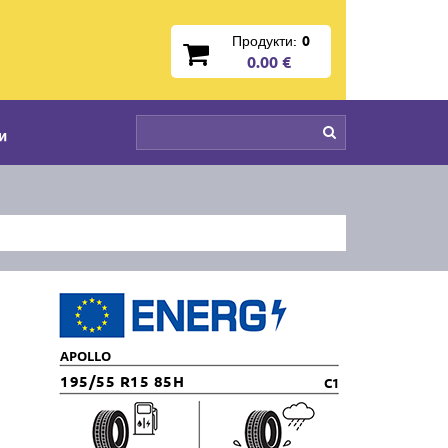
Продукти:
0
0.00 €
и
APOLLO
195/55 R15 85H
C1