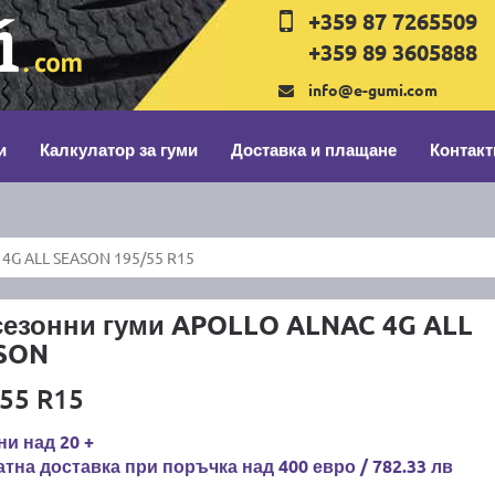
+359 87 7265509
+359 89 3605888
info@e-gumi.com
и
Калкулатор за гуми
Доставка и плащане
Контакт
4G ALL SEASON 195/55 R15
сезонни гуми APOLLO ALNAC 4G ALL
SON
55 R15
и над 20 +
тна доставка при поръчка над 400 евро / 782.33 лв