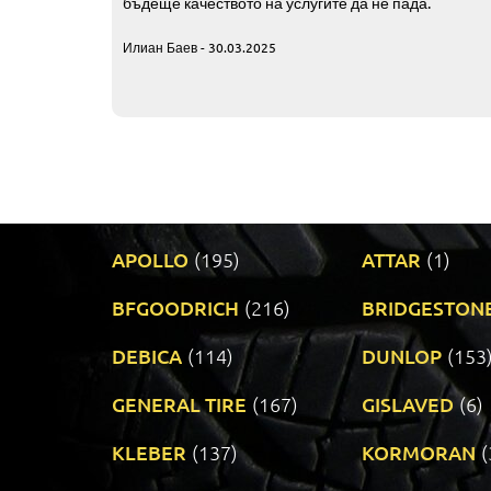
бъдеще качеството на услугите да не пада.
Илиан Баев - 30.03.2025
APOLLO
(195)
ATTAR
(1)
BFGOODRICH
(216)
BRIDGESTON
DEBICA
(114)
DUNLOP
(153
GENERAL TIRE
(167)
GISLAVED
(6)
KLEBER
(137)
KORMORAN
(