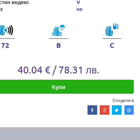
стен индекс
V
at
не
72
B
C
40.04 € / 78.31 лв.
Купи
Сподели в