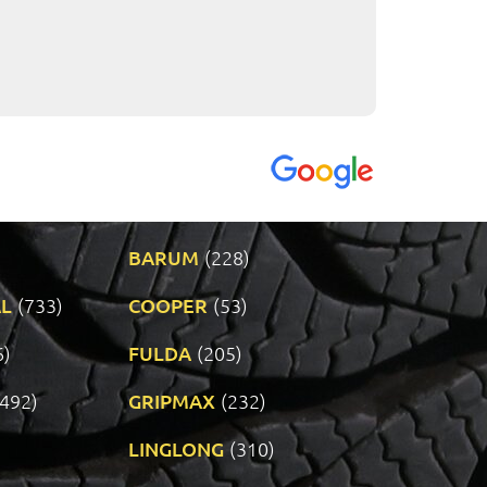
VENDI - 27.04.2
BARUM
(228)
L
(733)
COOPER
(53)
6)
FULDA
(205)
(492)
GRIPMAX
(232)
LINGLONG
(310)