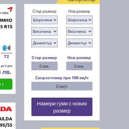
Стар размер
Нов размер
KUMHO
5 R15
72
Стар размер
Нов размер
 до 2 дни
0 мм.
0 мм.
3 лв.
Скоростомер при 100
км/ч
е
0 км/ч
Намери гуми с новия
размер
FULDA
95/55