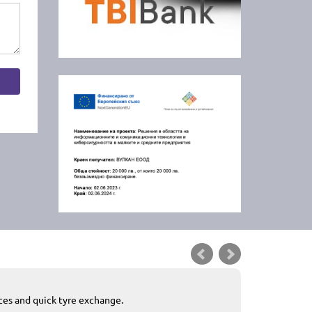
ices and quick tyre exchange.
Приемливо вре