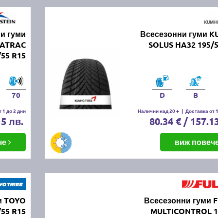
и гуми
Всесезонни гуми 
UATRAC
SOLUS HA32 195/5
/55 R15
70
D
B
 1 до 2 дни
Налични над 20 +
|
Доставка от 1
15 лв.
80.34 € / 157.1
че
виж повеч
и TOYO
Всесезонни гуми 
/55 R15
MULTICONTROL 1