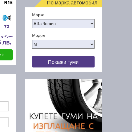
По марка автомобил
R15
Марка
72
Модел
 до 2 дни
6 лв.
е
Покажи гуми