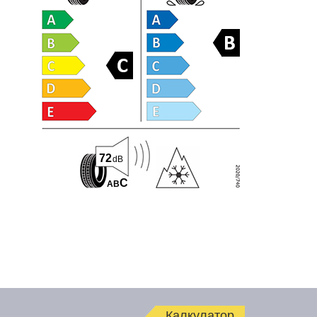
72
dB
C
A
B
Калкулатор