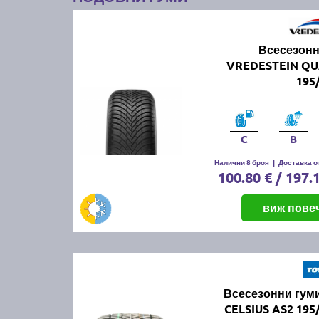
Всесезонн
VREDESTEIN Q
195
C
B
Налични 8 броя
|
Доставка от
100.80 € / 197.
виж пове
Всесезонни гум
CELSIUS AS2 195