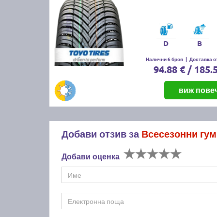
D
B
Налични 6 броя
|
Доставка от
94.88 € / 185.
виж пове
Добави отзив за
Всесезонни гум
Добави оценка