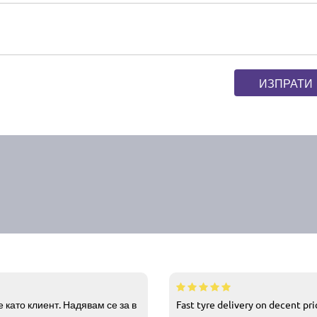
ИЗПРАТИ
 като клиент. Надявам се за в
Fast tyre delivery on decent pr