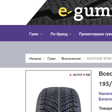
Гуми
По бранд
Промотирани гум
Начало
Гуми
Всесезонни
AUSTONE SP401
Все
195/
Наличн
Безпла
Товар