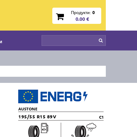
Продукти:
0
0.00 €
и
AUSTONE
195/55 R15 89V
C1