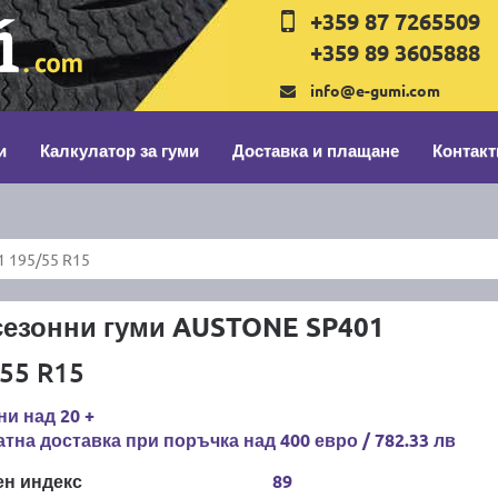
+359 87 7265509
+359 89 3605888
info@e-gumi.com
и
Калкулатор за гуми
Доставка и плащане
Контакт
 195/55 R15
сезонни гуми AUSTONE SP401
55 R15
и над 20 +
тна доставка при поръчка над 400 евро / 782.33 лв
ен индекс
89