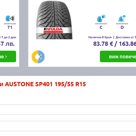
71
C
D
 1 до 2 дни
Налични 8 броя
|
Доставка от 1
57 лв.
83.78 € / 163.8
че
виж повеч
и AUSTONE SP401 195/55 R15