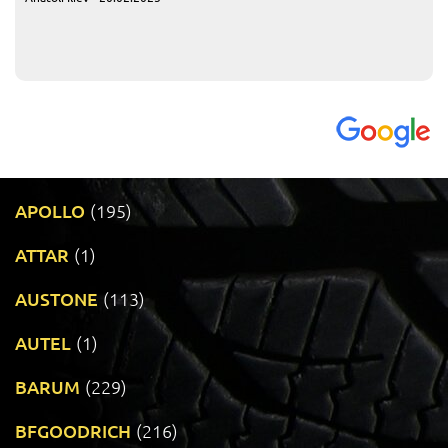
APOLLO
(195)
ATTAR
(1)
AUSTONE
(113)
AUTEL
(1)
BARUM
(229)
BFGOODRICH
(216)