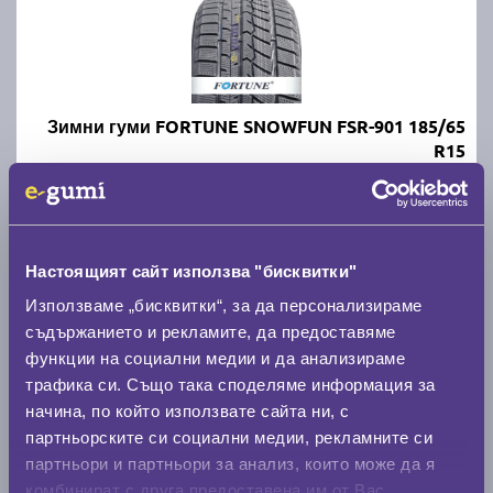
Зимни гуми FORTUNE SNOWFUN FSR-901 185/65
R15
D
D
71
Налични 8 броя
|
Доставка от 1 до 2 дни
Настоящият сайт използва "бисквитки"
47.04 € / 92.00 лв.
Използваме „бисквитки“, за да персонализираме
виж повече
съдържанието и рекламите, да предоставяме
функции на социални медии и да анализираме
трафика си. Също така споделяме информация за
начина, по който използвате сайта ни, с
Акцент
партньорските си социални медии, рекламните си
партньори и партньори за анализ, които може да я
комбинират с друга предоставена им от Вас