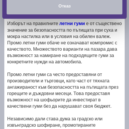
възможност за придобиване на висококачествени
Отказ
продукти на по-достъпни цени.
Изборът на правилните
летни гуми
е от съществено
значение за безопасността по пътищата при суха и
мокра настилка или в условия на обилен валеж.
Промо летни гуми обаче не означават компромис с
качеството. Множеството варианти на пазара дава
възможност за намиране на подходящите гуми за
конкретните нужди на автомобила.
Промо летни гуми са често предоставяни от
производители и търговци, като част от тяхната
ангажираност към безопасността на пътищата през
горещите и дъждовни месеци. Това предоставя
възможност на шофьорите да инвестират в
качествени гуми без да нарушават своя бюджет.
Независимо дали става дума за градско или
извънградско шофиране, промотираните