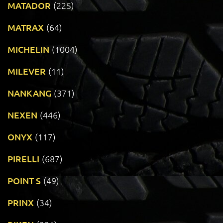
MATADOR
(225)
MATRAX
(64)
MICHELIN
(1004)
MILEVER
(11)
NANKANG
(371)
NEXEN
(446)
ONYX
(117)
PIRELLI
(687)
POINT S
(49)
PRINX
(34)